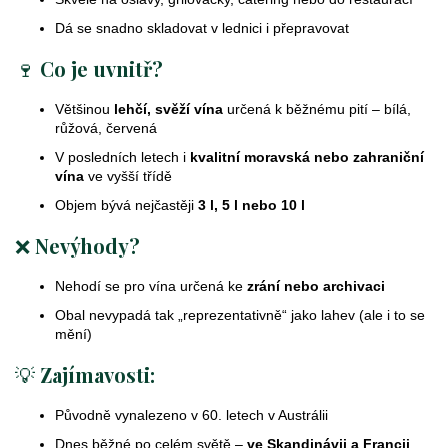
Dá se snadno skladovat v lednici i přepravovat
🍷
Co je uvnitř?
Většinou
lehčí, svěží vína
určená k běžnému pití – bílá,
růžová, červená
V posledních letech i
kvalitní moravská nebo zahraniční
vína
ve vyšší třídě
Objem bývá nejčastěji
3 l, 5 l nebo 10 l
❌
Nevýhody?
Nehodí se pro vína určená ke
zrání nebo archivaci
Obal nevypadá tak „reprezentativně“ jako lahev (ale i to se
mění)
💡
Zajímavosti:
Původně vynalezeno v 60. letech v Austrálii
Dnes běžné po celém světě –
ve Skandinávii a Francii