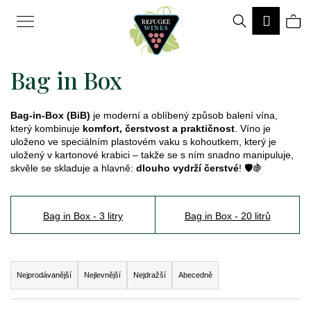
K
Hledat
Ná
Přihlá
o
Zpět
Zpět
š
Bag in Box
ko
í
k
Bag-in-Box (BiB)
je moderní a oblíbený způsob balení vína,
C
který kombinuje
komfort, čerstvost a praktičnost
. Víno je
o
uloženo ve speciálním plastovém vaku s kohoutkem, který je
uložený v kartonové krabici – takže se s ním snadno manipuluje,
p
skvěle se skladuje a hlavně:
dlouho vydrží čerstvé
! 🛡️🍇
o
t
Bag in Box - 3 litry
Bag in Box - 20 litrů
ř
e
Ř
Nejprodávanější
Nejlevnější
Nejdražší
Abecedně
b
a
u