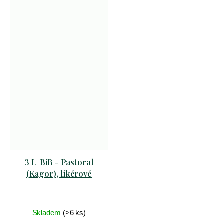
3 L. BiB - Pastoral
(Kagor), likérové
Skladem
(>6 ks)