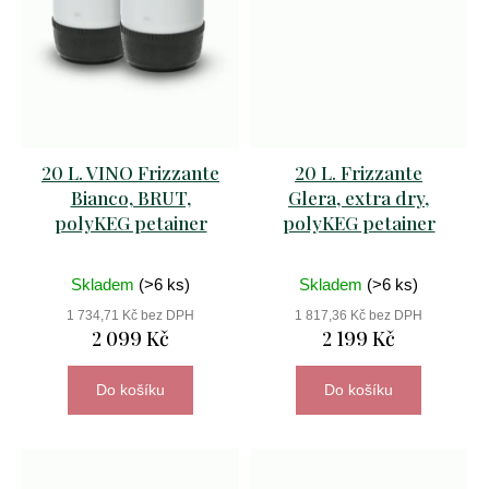
doc
2023
449
Kč
20 L. VINO Frizzante
20 L. Frizzante
Bianco, BRUT,
Glera, extra dry,
polyKEG petainer
polyKEG petainer
Skladem
(>6 ks)
Skladem
(>6 ks)
1 734,71 Kč bez DPH
1 817,36 Kč bez DPH
2 099 Kč
2 199 Kč
Do košíku
Do košíku