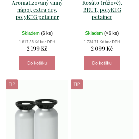
t
Aromatizovaný vinný
Rosáto (růžové),
nápoj, extra dry,
BRUT, polyKEG
ů
polyKEG petainer
petainer
D
o
Skladem
(6 ks)
Skladem
(>6 ks)
p
o
1 817,36 Kč bez DPH
1 734,71 Kč bez DPH
r
2 199 Kč
2 099 Kč
u
č
Do košíku
Do košíku
u
j
e
TIP
TIP
m
e
primitivo
di
manduria
stilio