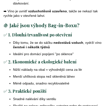
v
dávkování.
ý
p
➡️ Víno je uvnitř
vzduchotěsně uzavřeno
, takže se nekazí tak
i
rychle jako v otevřené lahvi.
s
🍇
Jaké jsou výhody Bag-in-Boxu?
u
✅
1. Dlouhá trvanlivost po otevření
Díky tomu, že se do sáčku
nedostává vzduch
, vydrží víno
čerstvé i několik týdnů
Ideální pro domácí popíjení "po sklence"
✅
2. Ekonomické a ekologické balení
Nižší náklady na obal = výhodnější cena za litr
Menší uhlíková stopa než skleněná láhev
Méně odpadu, snadno recyklovatelné
✅
3. Praktické použití
Snadné nalévání díky ventilu
Skvělé na oslavy, grilovačky, catering nebo do restaurací