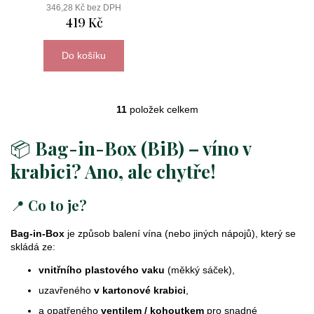
346,28 Kč bez DPH
419 Kč
Do košíku
11
položek celkem
O
v
📦
Bag-in-Box (BiB) – víno v
l
á
krabici? Ano, ale chytře!
d
a
📍
Co to je?
c
í
Bag-in-Box
je způsob balení vína (nebo jiných nápojů), který se
p
skládá ze:
r
v
vnitřního plastového vaku
(měkký sáček),
k
uzavřeného
v kartonové krabici
,
y
a opatřeného
ventilem / kohoutkem
pro snadné