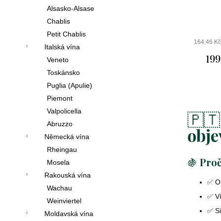
Alsasko-Alsase
Chablis
Petit Chablis
164,46 K
Italská vína
199
Veneto
Toskánsko
Puglia (Apulie)
Piemont
Valpolicella
🇵
Abruzzo
obje
Německá vína
Rheingau
🍇
Proč
Mosela
Rakouská vína
✅ O
Wachau
✅ V
Weinviertel
✅ Si
Moldavská vína