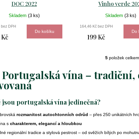
DOC 2022
Vinho verde 20
Skladem
(3 ks)
Skladem
(3 ks)
č bez DPH
164,46 Kč bez DPH
Do košíku
Do 
 Kč
199 Kč
5
položek celke
O
v

Portugalská vína – tradiční, 
l
á
vovaná
d
a
c
 jsou portugalská vína jedinečná?
í
p
brovská
rozmanitost autochtonních odrůd
– přes 250 unikátních hr
r
ína s
charakterem, elegancí a hloubkou
v
lné regionální tradice a stylová pestrost – od svěžích bílých po mohut
k