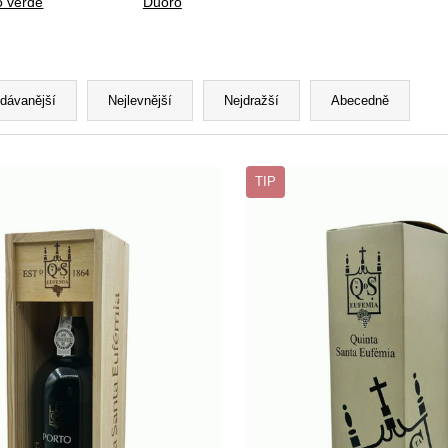
o verde
Duoro
odávanější
Nejlevnější
Nejdražší
Abecedně
TIP