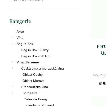
k
u
D
t
o
k
p
ů
Přeskočit
t
o
Kategorie
kategorie
r
ů
u
Akce
č
Vína
u
Bag-in-Box
j
Port
e
Bag in Box - 3 litry
Qu
m
Bag in Box - 20 litrů
e
Vína dle země
Česká vína a moravská vína
Oblast Čechy
825,62 K
crémant
Oblast Morava
999
de
Francouzská vína
loire
Bordeaux
brut
Cotes de Bourg
excellence
Lalande de Pomerol