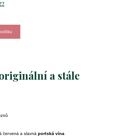
22
košíku
m
originální a stále
oznů
ná červená a slavná
portská vína