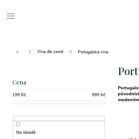
K
o
Zpět
Zpět
š
do
do
í
C
obchodu
obchodu
k
o
Domů
Vína dle země
Portugalská vína
p
P
o
Port
o
t
s
Cena
ř
Portugals
t
původníc
e
199
Kč
999
Kč
r
moderním
b
a
u
n
j
n
Na skladě