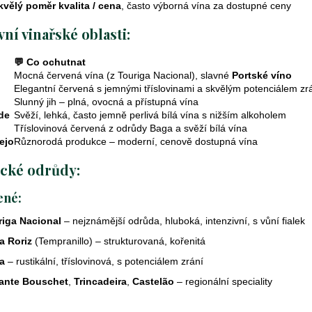
y
kvělý poměr kvalita / cena
, často výborná vína za dostupné ceny
v
vní vinařské oblasti:
ý
p
💬 Co ochutnat
i
Mocná červená vína (z Touriga Nacional), slavné
Portské víno
s
Elegantní červená s jemnými tříslovinami a skvělým potenciálem zr
u
Slunný jih – plná, ovocná a přístupná vína
de
Svěží, lehká, často jemně perlivá bílá vína s nižším alkoholem
Tříslovinová červená z odrůdy Baga a svěží bílá vína
ejo
Různorodá produkce – moderní, cenově dostupná vína
cké odrůdy:
ené:
riga Nacional
– nejznámější odrůda, hluboká, intenzivní, s vůní fialek
a Roriz
(Tempranillo) – strukturovaná, kořenitá
a
– rustikální, tříslovinová, s potenciálem zrání
cante Bouschet
,
Trincadeira
,
Castelão
– regionální speciality