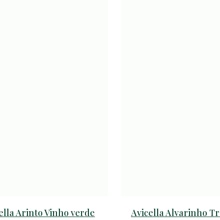
ella Arinto Vinho verde
Avicella Alvarinho T