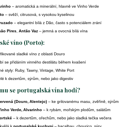
arinho
– aromatická a minerální, hlavně ve Vinho Verde
to
– svěží, citrusová, s vysokou kyselinou
ruzado
– elegantní bílá z Dão, často s potenciálem zrání
não Pires
,
Antão Vaz
– jemná a ovocná bílá vína
ské víno (Porto):
ifikované sladké víno z oblasti Douro
bí se přidáním vinného destilátu během kvašení
é styly: Ruby, Tawny, Vintage, White Port
lé k dezertům, sýrům, nebo jako digestiv
mu se portugalská vína hodí?
ervená (Douro, Alentejo)
– ke grilovanému masu, zvěřině, sýrům
Vinho Verde, Alvarinho
– k rybám, mořským plodům, salátům
ortské
– k dezertům, ořechům, nebo jako sladká tečka večera
kvělá k
portugalské kuchyni
– bacalhau, chouriço, sýry