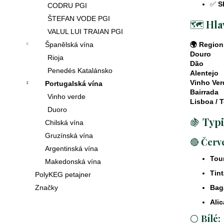
✅
S
CODRU PGI
ŠTEFAN VODE PGI
🗺️
Hla
VALUL LUI TRAIAN PGI
Španělská vína
🌍 Region
Douro
Rioja
Dão
Penedés Katalánsko
Alentejo
Vinho Ver
Portugalská vína
Bairrada
Vinho verde
Lisboa / T
Duoro
🍇
Typi
Chilská vína
Gruzínská vína
🔴
Červ
Argentinská vína
Tou
Makedonská vína
Tint
PolyKEG petajner
Značky
Bag
Ali
⚪
Bílé: