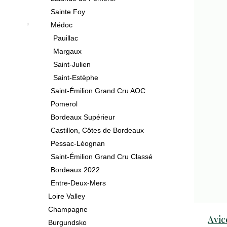
369
Sainte Foy
Kč
Médoc
bio
Pauillac
cava
Margaux
vita
Následující
Saint-Julien
vivet
Saint-Estèphe
brut
Saint-Émilion Grand Cru AOC
269
Pomerol
Kč
Bordeaux Supérieur
primitivo
Castillon, Côtes de Bordeaux
di
Pessac-Léognan
manduria
Saint-Émilion Grand Cru Classé
stilio
Bordeaux 2022
doc
2023
Entre‑Deux‑Mers
449
Loire Valley
Kč
Champagne
Avic
Burgundsko