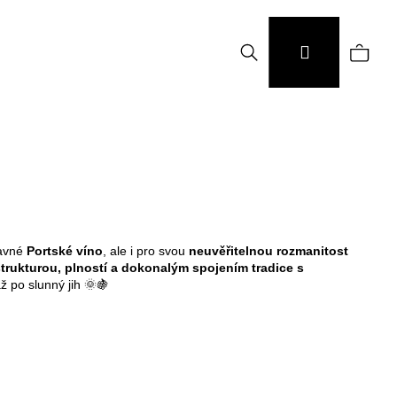
Hledat
Náku
Přihlášení
koší
lavné
Portské víno
, ale i pro svou
neuvěřitelnou rozmanitost
strukturou, plností a dokonalým spojením tradice s
ž po slunný jih 🌞🍇