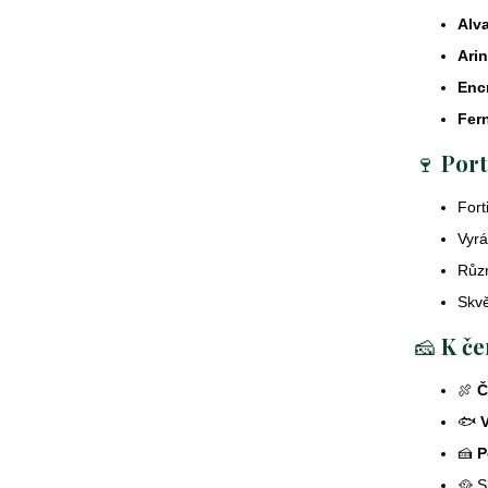
Alv
Arin
Enc
Fer
🍷
Port
Fort
Vyrá
Různ
Skvě
🧀
K če
🍖
Č
🐟
🍰
P
🥘 S