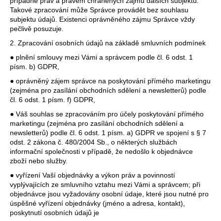
případně práv a právem chráněných zájmů dalších subjektů.
Takové zpracování může Správce provádět bez souhlasu
subjektu údajů. Existenci oprávněného zájmu Správce vždy
pečlivě posuzuje.
D
o
2. Zpracování osobních údajů na základě smluvních podmínek
p
● plnění smlouvy mezi Vámi a správcem podle čl. 6 odst. 1
o
písm. b) GDPR,
r
● oprávněný zájem správce na poskytování přímého marketingu
u
(zejména pro zasílání obchodních sdělení a newsletterů) podle
č
čl. 6 odst. 1 písm. f) GDPR,
u
● Váš souhlas se zpracováním pro účely poskytování přímého
j
marketingu (zejména pro zasílání obchodních sdělení a
e
newsletterů) podle čl. 6 odst. 1 písm. a) GDPR ve spojení s § 7
m
odst. 2 zákona č. 480/2004 Sb., o některých službách
e
informační společnosti v případě, že nedošlo k objednávce
zboží nebo služby.
● vyřízení Vaší objednávky a výkon práv a povinností
dřevěná
vyplývajících ze smluvního vztahu mezi Vámi a správcem; při
kazeta
objednávce jsou vyžadovány osobní údaje, které jsou nutné pro
úspěšné vyřízení objednávky (jméno a adresa, kontakt),
bordeaux
poskytnutí osobních údajů je
aoc