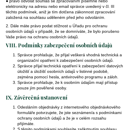
● právo odvolat souhlas se zpracováním písemně nebo
elektronicky na adresu nebo email správce uvedený v čl. III
těchto podmínek, aniž je tím dotčena zákonnost zpracování
založená na souhlasu uděleném před jeho odvoláním.
2. Dále máte právo podat stížnost u Úřadu pro ochranu
osobních údajů v případě, že se domníváte, že bylo porušeno
Vaše právo na ochranu osobních údajů.
VIII. Podmínky zabezpečení osobních údajů
Správce prohlašuje, že přijal veškerá vhodná technická a
organizační opatření k zabezpečení osobních údajů.
Správce přijal technická opatření k zabezpečení datových
úložišť a úložišť osobních údajů v listinné podobě,
zejména pomocí hesla, antivirového programu a záloh.
Správce prohlašuje, že k osobním údajům mají přístup
pouze jím pověřené osoby.
IX. Závěrečná ustanovení
Odesláním objednávky z internetového objednávkového
formuláře potvrzujete, že jste seznámen/a s podmínkami
ochrany osobních údajů a že je v celém rozsahu
přijímáte.
S těmito podmínkami souhlasíte zaškrtnutím souhlasu