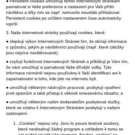
● Persistent cookies umožňují těmto internetovým stránkám
pamatovat si Vaše preference a nastavení pro Vaši příští
návštěvu a díky nim se např. nemusíte neustále přihlašovat.
Persistent cookies po určitém nastaveném čase automaticky
vyprší.
3. Naše internetové stránky používají cookies, které:
● zlepšují výkon Internetových Stránek tím, že sbírají informace
o způsobu, jakým je návštěvníci používají (např. které záložky
jsou nejvíce navštěvované).
● zvyšují funkčnost Internetových Stránek a přibližují je Vám tím,
že nám umožňují si pamatovat Vaše dřívější volby. Tyto
informace nicméně nejsou používány k Vaší identifikaci ani k
zapamatování si toho, kde jste na internetu byli.
● umožňují některým nástrojům pracovat, poskytují opatření
proti spamům a také přístup k věkově omezenému obsahu; a
● umožňují některým našim dodavatelům poskytovat služby,
které ve vztahu k Internetovým Stránkám poskytují v našem
zastoupení.
„Cookies“ nejsou viry. Jsou to pouze textové soubory,
které neobsahují žádný program a vzhledem k tomu se
ani nedají spustit jako program. Soubor „cookies“ se