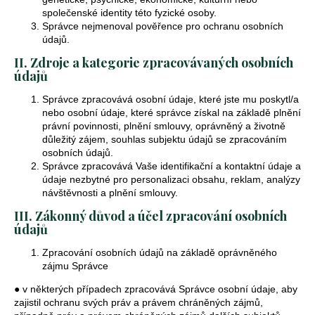
j
společenské identity této fyzické osoby.
Správce nejmenoval pověřence pro ochranu osobních
e
údajů.
t
II. Zdroje a kategorie zpracovávaných osobních
údajů
e
Správce zpracovává osobní údaje, které jste mu poskytl/a
n
nebo osobní údaje, které správce získal na základě plnění
právní povinnosti, plnění smlouvy, oprávněný a životně
a
důležitý zájem, souhlas subjektu údajů se zpracováním
j
osobních údajů.
Správce zpracovává Vaše identifikační a kontaktní údaje a
í
údaje nezbytné pro personalizaci obsahu, reklam, analýzy
návštěvnosti a plnění smlouvy.
t
III. Zákonný důvod a účel zpracování osobních
?
údajů
Zpracování osobních údajů na základě oprávněného
zájmu Správce
● v některých případech zpracovává Správce osobní údaje, aby
Hledat
zajistil ochranu svých práv a právem chráněných zájmů,