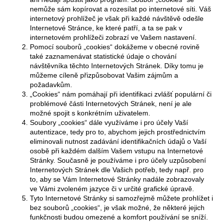
nemůže sám kopírovat a rozesílat po internetové síti. Váš
internetový prohlížeč je však při každé návštěvě odešle
Internetové Stránce, ke které patří, a ta se pak v
internetovém prohlížeči zobrazí ve Vašem nastavení.
Pomocí souborů „cookies“ dokážeme v obecné rovině
také zaznamenávat statistické údaje o chování
návštěvníka těchto Internetových Stránek. Díky tomu je
můžeme cíleně přizpůsobovat Vašim zájmům a
požadavkům.
„Cookies“ nám pomáhají při identifikaci zvlášť populární či
problémové části Internetových Stránek, není je ale
možné spojit s konkrétním uživatelem.
Soubory „cookies“ dále využíváme i pro účely Vaší
autentizace, tedy pro to, abychom jejich prostřednictvím
eliminovali nutnost zadávání identifikačních údajů o Vaší
osobě při každém dalším Vašem vstupu na Internetové
Stránky. Současně je používáme i pro účely uzpůsobení
Internetových Stránek dle Vašich potřeb, tedy např. pro
to, aby se Vám Internetové Stránky nadále zobrazovaly
ve Vámi zvoleném jazyce či v určité grafické úpravě.
Tyto Internetové Stránky si samozřejmě můžete prohlížet i
bez souborů „cookies“, je však možné, že některé jejich
funkčnosti budou omezené a komfort používání se sníží.