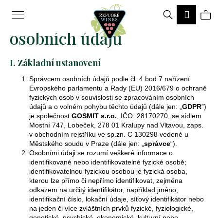
K
Hledat
Ná
Podmínky ochrany
Přihlá
o
Zpět
Zpět
osobních údajů
š
ko
í
I. Základní ustanovení
k
Správcem osobních údajů podle čl. 4 bod 7 nařízení
C
Evropského parlamentu a Rady (EU) 2016/679 o ochraně
fyzických osob v souvislosti se zpracováním osobních
o
údajů a o volném pohybu těchto údajů (dále jen: „
GDPR
”)
p
je společnost
GOSMIT s.r.o.
, IČO: 28170270, se sídlem
Mostní 747, Lobeček, 278 01 Kralupy nad Vltavou, zaps.
o
v obchodním rejstříku ve sp.zn. C 130298 vedené u
Městského soudu v Praze (dále jen: „
správce
“).
t
Osobními údaji se rozumí veškeré informace o
ř
identifikované nebo identifikovatelné fyzické osobě;
identifikovatelnou fyzickou osobou je fyzická osoba,
e
kterou lze přímo či nepřímo identifikovat, zejména
odkazem na určitý identifikátor, například jméno,
b
identifikační číslo, lokační údaje, síťový identifikátor nebo
na jeden či více zvláštních prvků fyzické, fyziologické,
u
genetické, psychické, ekonomické, kulturní nebo