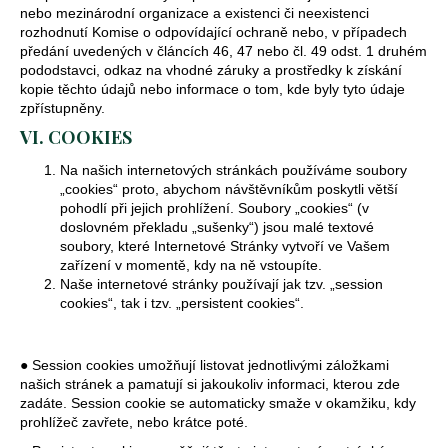
nebo mezinárodní organizace a existenci či neexistenci
rozhodnutí Komise o odpovídající ochraně nebo, v případech
předání uvedených v článcích 46, 47 nebo čl. 49 odst. 1 druhém
pododstavci, odkaz na vhodné záruky a prostředky k získání
kopie těchto údajů nebo informace o tom, kde byly tyto údaje
zpřístupněny.
VI. COOKIES
Na našich internetových stránkách používáme soubory
„cookies“ proto, abychom návštěvníkům poskytli větší
pohodlí při jejich prohlížení. Soubory „cookies“ (v
doslovném překladu „sušenky“) jsou malé textové
soubory, které Internetové Stránky vytvoří ve Vašem
zařízení v momentě, kdy na ně vstoupíte.
Naše internetové stránky používají jak tzv. „session
cookies“, tak i tzv. „persistent cookies“.
● Session cookies umožňují listovat jednotlivými záložkami
našich stránek a pamatují si jakoukoliv informaci, kterou zde
zadáte. Session cookie se automaticky smaže v okamžiku, kdy
prohlížeč zavřete, nebo krátce poté.