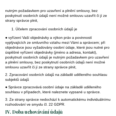
uzavřená
-
nutným požadavkem pro uzavření a plnění smlouvy, bez
2 vína
poskytnutí osobních údajů není možné smlouvu uzavřít či jí ze
699
strany správce plnit,
Kč
Účelem zpracování osobních údajů je
● vyřízení Vaší objednávky a výkon práv a povinností
vyplývajících ze smluvního vztahu mezi Vámi a správcem; při
objednávce jsou vyžadovány osobní údaje, které jsou nutné pro
úspěšné vyřízení objednávky (jméno a adresa, kontakt),
poskytnutí osobních údajů je nutným požadavkem pro uzavření
a plnění smlouvy, bez poskytnutí osobních údajů není možné
smlouvu uzavřít či jí ze strany správce plnit,
2. Zpracování osobních údajů na základě uděleného souhlasu
subjektů údajů
● Správce zpracovává osobní údaje na základě uděleného
souhlasu v případech, které naleznete vypsané u správce.
3. Ze strany správce nedochází k automatickému individuálnímu
rozhodování ve smyslu čl. 22 GDPR.
IV. Doba uchovávání údajů