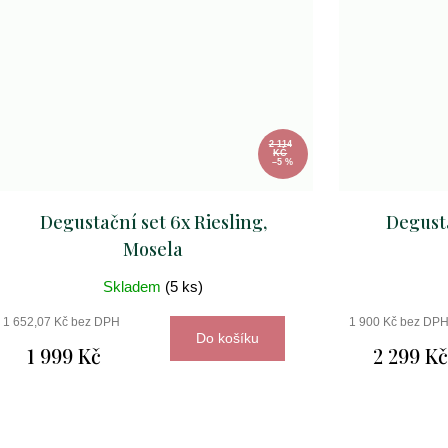
2 114
KČ
–5 %
Degustační set 6x Riesling,
Degusta
Mosela
Skladem
(5 ks)
1 652,07 Kč bez DPH
1 900 Kč bez DP
Do košíku
1 999 Kč
2 299 K