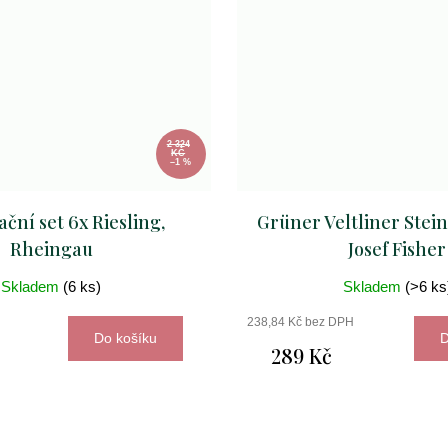
2 324
KČ
–1 %
ční set 6x Riesling,
Grüner Veltliner Stei
Rheingau
Josef Fisher
Skladem
(6 ks)
Skladem
(>6 ks
H
238,84 Kč bez DPH
Do košíku
D
č
289 Kč