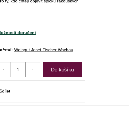
ro ty, kdo chtějí objevit špičku rakouských
ožnosti doručení
ařství:
Weingut Josef Fischer Wachau
Do košíku
Sdílet