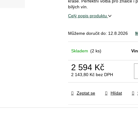
kráse. Perfektní volba pro znalce i p
bílých vín.
Celý popis produktu
Můžeme doručit do:
12.8.2026
M
Skladem
(2 ks)
Vin
2 594 Kč
2 143,80 Kč bez DPH
Měrná
cena:
Zeptat se
Hlídat