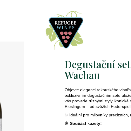
Degustační set 
Wachau
Objevte eleganci rakouského vinařst
exkluzivním degustačním setu ulože
vás provede různými styly ikonické 
Rieslingem – od svěžích Federspie
✨ Ideální pro milovníky precizních,
🍇
Součást kazety: