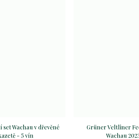
í set Wachau v dřevěné
Grüner Veltliner Fe
kazetě - 5 vín
Wachau 202