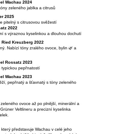
piel Wachau 2024
tóny zeleného jablka a citrusů
er 2025
e pitelný s citrusovou svěžestí
satz 2022
tní s výraznou kyselinkou a dlouhou dochutí
d Ried Kreuzberg 2022
ný. Nabízí tóny zralého ovoce, bylin 🌿 a
iel Rossatz 2023
 typickou pepřnatostí
piel Wachau 2023
ěží, pepřnatý a šťavnatý s tóny zeleného
 zeleného ovoce až po plnější, minerální a
Grüner Veltlineru a precizní kyselinka
elek.
, který představuje Wachau v celé jeho