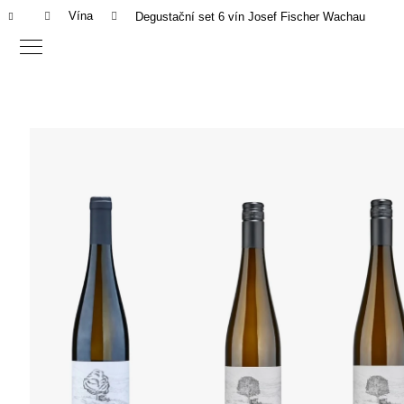
K
Domů
Vína
Degustační set 6 vín Josef Fischer Wachau
o
Zpět
Zpět
š
do
do
í
C
obchodu
obchodu
k
o
p
o
t
ř
e
b
u
j