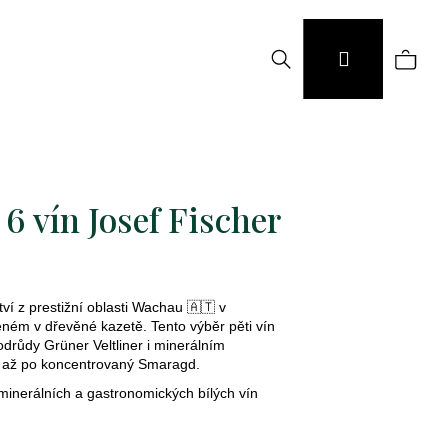
Hledat
Náku
Přihlášení
koší
6 vín Josef Fischer
ví z prestižní oblasti Wachau 🇦🇹 v
ném v dřevěné kazetě. Tento výběr pěti vín
odrůdy Grüner Veltliner i minerálním
l až po koncentrovaný Smaragd.
 minerálních a gastronomických bílých vín