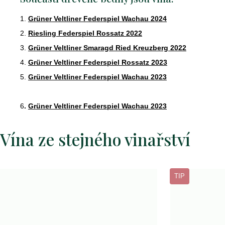
369
Kč
1.
Grüner Veltliner Federspiel Wachau 2024
2.
Riesling Federspiel Rossatz 2022
bio
cava
3.
Grüner Veltliner Smaragd Ried Kreuzberg 2022
vita
Následující
4.
Grüner Veltliner Federspiel Rossatz 2023
vivet
5.
Grüner Veltliner Federspiel Wachau 2023
brut
269
Kč
6
.
Grüner Veltliner Federspiel Wachau 2023
primitivo
Vína ze stejného vinařství
di
manduria
stilio
doc
TIP
2023
449
Kč