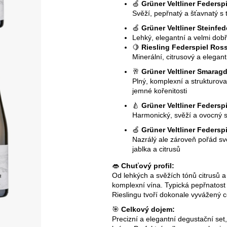
🍏
Grüner Veltliner Feders
Svěží, pepřnatý a šťavnatý s 
🍏
Grüner Veltliner Steinfed
Lehký, elegantní a velmi dobř
🍋
Riesling Federspiel Ros
Minerální, citrusový a elegan
🥂
Grüner Veltliner Smarag
Plný, komplexní a strukturova
jemné kořenitosti
🍐
Grüner Veltliner Federsp
Harmonický, svěží a ovocný s
🍏
Grüner Veltliner Feders
Nazrálý ale zároveň pořád sv
jablka a citrusů
👄
Chuťový profil:
Od lehkých a svěžích tónů citrusů a
komplexní vína. Typická pepřnatost 
Rieslingu tvoří dokonale vyvážený c
🎯
Celkový dojem:
Precizní a elegantní degustační set