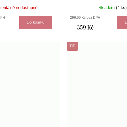
entálně nedostupné
Skladem
(4 ks)
DPH
296,69 Kč bez DPH
Do košíku
D
č
359 Kč
TIP