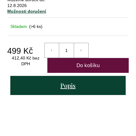
12.8.2026
Možnosti doručení
D
o
Skladem
(>6 ks)
p
o
r
499 Kč
u
412,40 Kč bez
č
DPH
Do košíku
u
Měrná
j
cena:
e
Popis
m
e
primitivo
di
manduria
stilio