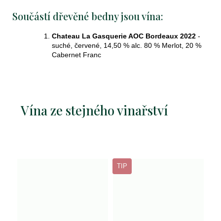
doc
Součástí dřevěné bedny jsou vína:
2023
449
Chateau La Gasquerie AOC Bordeaux 2022
-
Kč
suché, červené, 14,50 % alc. 80 % Merlot, 20 %
Cabernet Franc
Vína ze stejného vinařství
TIP