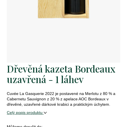
j
e
t
e
n
a
j
Dřevěná kazeta Bordeaux
í
uzavřená - 1 láhev
t
?
Cuvée La Gasquerie 2022 je postavené na Merlotu z 80 % a
Cabernetu Sauvignon z 20 % z apelace AOC
Bordeaux v
dřevěné, uzavřené dárkové krabici a praktickým úchytem.
Celý popis produktu
Hledat
Můžeme doručit do: