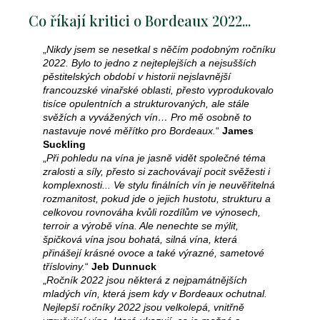
Co říkají kritici o Bordeaux 2022...
„
Nikdy jsem se nesetkal s něčím podobným ročníku
2022. Bylo to jedno z nejteplejších a nejsušších
pěstitelských období v historii nejslavnější
francouzské vinařské oblasti, přesto vyprodukovalo
tisíce opulentních a strukturovaných, ale stále
svěžích a vyvážených vín… Pro mě osobně to
nastavuje nové měřítko pro Bordeaux.
“
James
Suckling
„
Při pohledu na vína je jasně vidět společné téma
zralosti a síly, přesto si zachovávají pocit svěžesti i
komplexnosti... Ve stylu finálních vín je neuvěřitelná
rozmanitost, pokud jde o jejich hustotu, strukturu a
celkovou rovnováha kvůli rozdílům ve výnosech,
terroir a výrobě vína. Ale nenechte se mýlit,
špičková vína jsou bohatá, silná vína, která
přinášejí krásné ovoce a také výrazné, sametové
třísloviny.
“
Jeb Dunnuck
„
Ročník 2022 jsou některá z nejpamátnějších
mladých vín, která jsem kdy v Bordeaux ochutnal.
Nejlepší ročníky 2022 jsou velkolepá, vnitřně