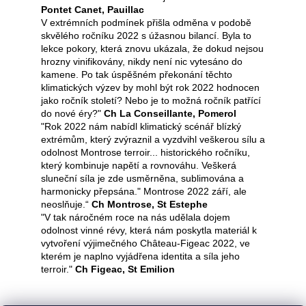
Pontet Canet, Pauillac
V extrémních podmínek přišla odměna v podobě
skvělého ročníku 2022 s úžasnou bilancí. Byla to
lekce pokory, která znovu ukázala, že dokud nejsou
hrozny vinifikovány, nikdy není nic vytesáno do
kamene. Po tak úspěšném překonání těchto
klimatických výzev by mohl být rok 2022 hodnocen
jako ročník století? Nebo je to možná ročník patřící
do nové éry?"
Ch La Conseillante, Pomerol
"Rok 2022 nám nabídl klimatický scénář blízký
extrémům, který zvýraznil a vyzdvihl veškerou sílu a
odolnost Montrose terroir... historického ročníku,
který kombinuje napětí a rovnováhu. Veškerá
sluneční síla je zde usměrněna, sublimována a
harmonicky přepsána." Montrose 2022 září, ale
neoslňuje.“
Ch Montrose, St Estephe
"V tak náročném roce na nás udělala dojem
odolnost vinné révy, která nám poskytla materiál k
vytvoření výjimečného Château-Figeac 2022, ve
kterém je naplno vyjádřena identita a síla jeho
terroir."
Ch Figeac, St Emilion