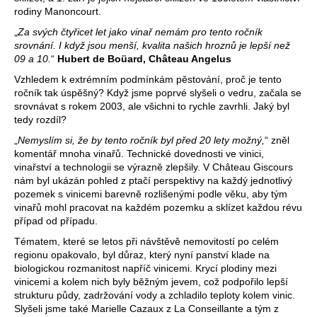
rodiny Manoncourt.
„
Za svých čtyřicet let jako vinař nemám pro tento ročník
D
srovnání. I když jsou menší, kvalita našich hroznů je lepší než
09 a 10.
“
Hubert de Boüard, Château Angelus
o
p
Vzhledem k extrémním podmínkám pěstování, proč je tento
o
ročník tak úspěšný? Když jsme poprvé slyšeli o vedru, začala se
srovnávat s rokem 2003, ale všichni to rychle zavrhli. Jaký byl
r
tedy rozdíl?
u
č
„
Nemyslím si, že by tento ročník byl před 20 lety možný,
“ zněl
komentář mnoha vinařů. Technické dovednosti ve vinici,
u
vinařství a technologii se výrazně zlepšily. V Château Giscours
j
nám byl ukázán pohled z ptačí perspektivy na každý jednotlivý
e
pozemek s vinicemi barevně rozlišenými podle věku, aby tým
m
vinařů mohl pracovat na každém pozemku a sklízet každou révu
e
případ od případu.
Tématem, které se letos při návštěvě nemovitostí po celém
regionu opakovalo, byl důraz, který nyní panství klade na
degustační
biologickou rozmanitost napříč vinicemi. Krycí plodiny mezi
set
vinicemi a kolem nich byly běžným jevem, což podpořilo lepší
6
strukturu půdy, zadržování vody a zchladilo teploty kolem vinic.
vín
Slyšeli jsme také Marielle Cazaux z La Conseillante a tým z