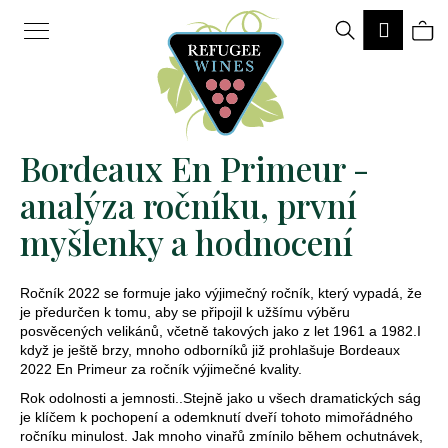
K
Hledat
Ná
Přihlá
o
Zpět
Zpět
š
ko
í
k
Bordeaux En Primeur -
C
analýza ročníku, první
o
myšlenky a hodnocení
p
o
Ročník 2022 se formuje jako výjimečný ročník, který vypadá, že
t
je předurčen k tomu, aby se připojil k užšímu výběru
posvěcených velikánů, včetně takových jako z let 1961 a 1982.I
ř
když je ještě brzy, mnoho odborníků již prohlašuje Bordeaux
e
2022 En Primeur za ročník výjimečné kvality.
Rok odolnosti a jemnosti..Stejně jako u všech dramatických ság
b
je klíčem k pochopení a odemknutí dveří tohoto mimořádného
u
ročníku minulost. Jak mnoho vinařů zmínilo během ochutnávek,