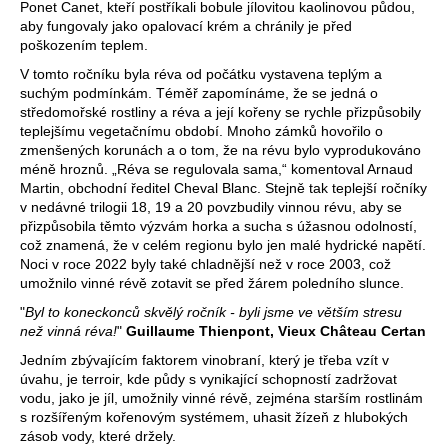
josef
Ponet Canet, kteří postříkali bobule jílovitou kaolinovou půdou,
aby fungovaly jako opalovací krém a chránily je před
fischer
poškozením teplem.
wachau
V tomto ročníku byla réva od počátku vystavena teplým a
2
suchým podmínkám. Téměř zapomínáme, že se jedná o
594
středomořské rostliny a réva a její kořeny se rychle přizpůsobily
Kč
teplejšímu vegetačnímu období. Mnoho zámků hovořilo o
zmenšených korunách a o tom, že na révu bylo vyprodukováno
méně hroznů. „Réva se regulovala sama,“ komentoval Arnaud
Martin, obchodní ředitel Cheval Blanc. Stejně tak teplejší ročníky
v nedávné trilogii 18, 19 a 20 povzbudily vinnou révu, aby se
přizpůsobila těmto výzvám horka a sucha s úžasnou odolností,
což znamená, že v celém regionu bylo jen malé hydrické napětí.
Noci v roce 2022 byly také chladnější než v roce 2003, což
umožnilo vinné révě zotavit se před žárem poledního slunce.
"
Byl to koneckonců skvělý ročník - byli jsme ve větším stresu
než vinná réva!
"
Guillaume Thienpont, Vieux Château Certan
Jedním zbývajícím faktorem vinobraní, který je třeba vzít v
úvahu, je terroir, kde půdy s vynikající schopností zadržovat
vodu, jako je jíl, umožnily vinné révě, zejména starším rostlinám
s rozšířeným kořenovým systémem, uhasit žízeň z hlubokých
zásob vody, které držely.