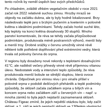
tento ročník by neměl úspěch bez svých předchůdců.
j
Po chladném, zvláště vlhkém vegetačním období v roce 2021
e
začal rok 2022 relativně suchou zimou. Hrozby mrazů se
objevily na začátku dubna, ale ty byly hodně lokalizované. Brzy
t
následovalo teplé jaro s brzkým pučením a kvetením v polovině
května s ideálními podmínkami. Tehdy začalo horké suché léto,
e
kdy teploty na konci května dosahovaly 30 stupňů. Mnoho
n
panství komentovalo, že réva se tehdy začala přizpůsobovat
podmínkám, produkovala méně postranních výhonů, menší listy
a
a menší trsy. Drobné srážky v červnu umožnily vinné révě
některé tolik potřebné doplňování před extrémními vedry, která
j
trvala od poloviny června do srpna.
í
V regionu byly dosaženy nové rekordy s teplotami dosahujícími
41°C, ale naštěstí večery přinesly vinné révě příjemnou vítanou
t
úlevu. Nedostatek vody a intenzivní teplo způsobily, že réva
produkovala menší bobule se silnější slupkou, která ovoce
?
chránila. Odpočinek pro vinnou révu i pro vinaře přišel v
polovině srpna v podobě dešťových přeháněk a teplé podmínky
způsobily, že sklizeň začala začátkem srpna u bílých vín a
koncem srpna nebo začátkem září u červených vín – např. u
mnoha zámků to byla jejich nejstarší zaznamenaná sklizeň.
Château Figeac zmínil, že jejich největší otázkou bylo, kdy začít
Hledat
sklízet, a 1. září je jejich nejstarší sklizeň ve 130letém vlastnictví