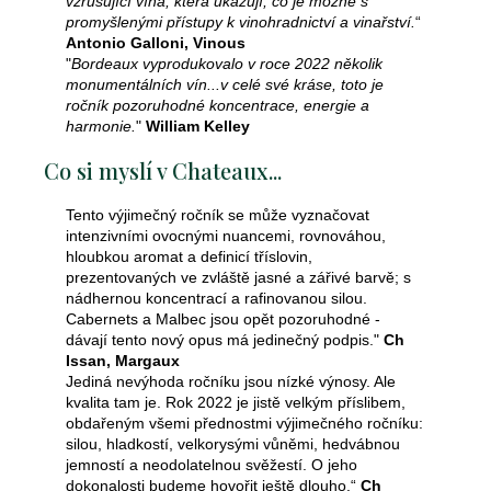
vzrušující vína, která ukazují, co je možné s
promyšlenými přístupy k vinohradnictví a vinařství.
“
Antonio Galloni, Vinous
"
Bordeaux vyprodukovalo v roce 2022 několik
monumentálních vín...v celé své kráse, toto je
ročník pozoruhodné koncentrace, energie a
harmonie.
"
William Kelley
Co si myslí v Chateaux...
Tento výjimečný ročník se může vyznačovat
intenzivními ovocnými nuancemi, rovnováhou,
hloubkou aromat a definicí tříslovin,
prezentovaných ve zvláště jasné a zářivé barvě; s
nádhernou koncentrací a rafinovanou silou.
Cabernets a Malbec jsou opět pozoruhodné -
dávají tento nový opus má jedinečný podpis."
Ch
Issan, Margaux
Jediná nevýhoda ročníku jsou nízké výnosy. Ale
kvalita tam je. Rok 2022 je jistě velkým příslibem,
obdařeným všemi přednostmi výjimečného ročníku:
silou, hladkostí, velkorysými vůněmi, hedvábnou
jemností a neodolatelnou svěžestí. O jeho
dokonalosti budeme hovořit ještě dlouho.“
Ch