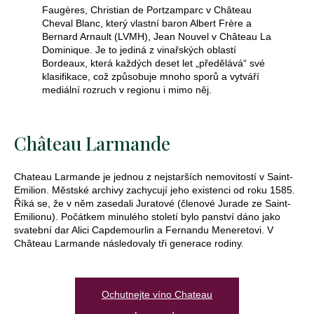
Faugères, Christian de Portzamparc v Château
Cheval Blanc, který vlastní baron Albert Frère a
Bernard Arnault (LVMH), Jean Nouvel v Château La
Dominique. Je to jediná z vinařských oblastí
Bordeaux, která každých deset let „předělává“ své
klasifikace, což způsobuje mnoho sporů a vytváří
mediální rozruch v regionu i mimo něj.
Château Larmande
Chateau Larmande je jednou z nejstarších nemovitostí v Saint-
Emilion. Městské archivy zachycují jeho existenci od roku 1585.
Říká se, že v něm zasedali Juratové (členové Jurade ze Saint-
Emilionu). Počátkem minulého století bylo panství dáno jako
svatební dar Alici Capdemourlin a Fernandu Meneretovi. V
Château Larmande následovaly tři generace rodiny.
Ochutnejte víno Chateau