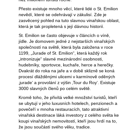
j
Přesto existuje mnoho věcí, které lidé o St. Emilion
nevědí, které se odehrávají v zákulisí. Zde je
e
zasvěcený pohled na tuto slavnou vinařskou oblast,
t
která je tak propletená s její dávnou historií.
St. Emilion se často objevuje v článcích o víně,
e
jídle. Je domovem jedné z nejstarších vinařských
n
společností na světě, která byla založena v roce
1199, „Jurade of St. Emilion“, která každý rok
a
„intronizuje“ slavné mezinárodní osobnosti,
hudebníky, sportovce, kuchaře, herce a herečky.
j
Dvakrát do roka na jaře a v době sklizně se koná
procesí dlážděnými ulicemi v karmínově oděných
í
‚jurade‘ a provolání z výšin ‚Tour du Roy‘. Existuje
t
3000 slavných členů po celém světě.
?
Kromě toho, že přivítá velké množství turistů, kteří
se ubytují v jeho luxusních hotelech, penzionech a
povečeří v mnoha restauracích, tato atraktivní
vinařská destinace láká investory z celého světa ke
koupi vinařských nemovitostí, kteří jsou hrdí na to,
že jsou součástí svého věku, tradice.
Hledat