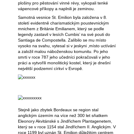
mosela
plošiny pro pěstování vinné révy, vykopali tenké
vs
vápencové příkopy a naplnili je zeminou.
rheingau
Samotná vesnice St. Emilion byla založena v 8.
století evidentně charismatickým poustevnickým
2
mnichem z Británie Emilianem, který se podle
199
legendy zastavil v lesích Cumbis’ na své pouti do
Kč
Santiaga de Compostella. Zalíbilo se mu místo
Původně:
vysoko na svahu, vytesal si v jeskyni ,místo uctívání
2
a založil malou náboženskou komunitu. Po jeho
214
smrti v roce 787 jeho učedníci pokračovali v jeho
Kč
práci a vytvořili monolitický kostel, který je dnešní
největší podzemní církví v Evropě.
Stejně jako zbytek Bordeaux se region stal
anglickým územím na více než 300 let sňatkem
Eleonory Akvitánské s Jindřichem Plantagenetem,
který se v roce 1154 stal Jindřichem II. Anglickým. V
roce 1199 byl uznán St. Emilion důležitým centrem