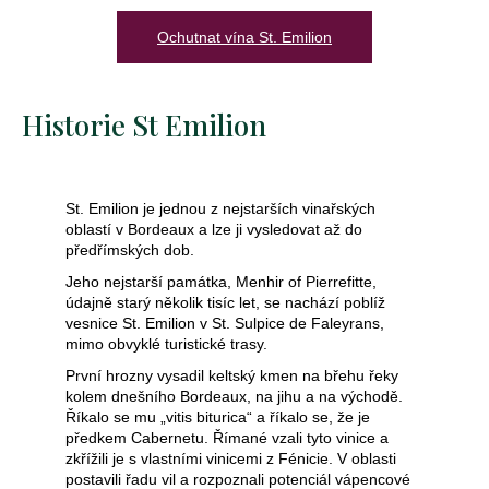
Ochutnat vína St. Emilion
D
o
Historie St Emilion
p
o
r
u
St. Emilion je jednou z nejstarších vinařských
č
oblastí v Bordeaux a lze ji vysledovat až do
u
předřímských dob.
j
Jeho nejstarší památka, Menhir of Pierrefitte,
e
údajně starý několik tisíc let, se nachází poblíž
m
vesnice St. Emilion v St. Sulpice de Faleyrans,
e
mimo obvyklé turistické trasy.
První hrozny vysadil keltský kmen na břehu řeky
kolem dnešního Bordeaux, na jihu a na východě.
degustační
Říkalo se mu „vitis biturica“ a říkalo se, že je
set
předkem Cabernetu. Římané vzali tyto vinice a
6x
zkřížili je s vlastními vinicemi z Fénicie. V oblasti
riesling,
postavili řadu vil a rozpoznali potenciál vápencové