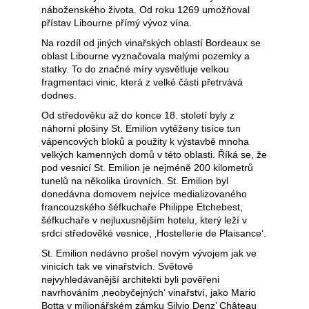
náboženského života. Od roku 1269 umožňoval
přístav Libourne přímý vývoz vína.
Na rozdíl od jiných vinařských oblastí Bordeaux se
oblast Libourne vyznačovala malými pozemky a
statky. To do značné míry vysvětluje velkou
fragmentaci vinic, která z velké části přetrvává
dodnes.
Od středověku až do konce 18. století byly z
náhorní plošiny St. Emilion vytěženy tisíce tun
vápencových bloků a použity k výstavbě mnoha
velkých kamenných domů v této oblasti. Říká se, že
pod vesnicí St. Emilion je nejméně 200 kilometrů
tunelů na několika úrovních. St. Emilion byl
donedávna domovem nejvíce medializovaného
francouzského šéfkuchaře Philippe Etchebest,
šéfkuchaře v nejluxusnějším hotelu, který leží v
srdci středověké vesnice, ‚Hostellerie de Plaisance‘.
St. Emilion nedávno prošel novým vývojem jak ve
vinicích tak ve vinařstvích. Světově
nejvyhledávanější architekti byli pověřeni
navrhováním ‚neobyčejných‘ vinařství, jako Mario
Botta v milionářském zámku Silvio Denz’ Château