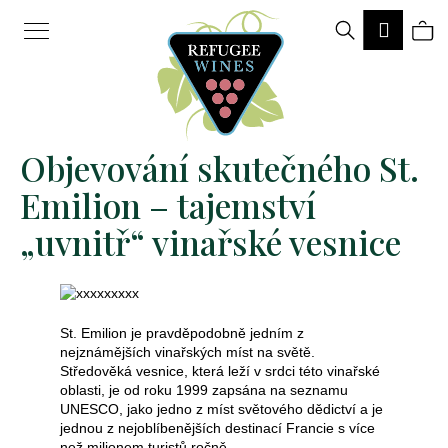
K
Hledat
Ná
Přihlá
o
Zpět
Zpět
š
ko
í
k
Objevování skutečného St.
C
Emilion – tajemství
o
„uvnitř“ vinařské vesnice
p
o
t
ř
St. Emilion je pravděpodobně jedním z
nejznámějších vinařských míst na světě.
e
Středověká vesnice, která leží v srdci této vinařské
oblasti, je od roku 1999 zapsána na seznamu
b
UNESCO, jako jedno z míst světového dědictví a je
jednou z nejoblíbenějších destinací Francie s více
u
než milionem turistů ročně.