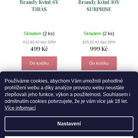
Brandy Kvint 6Y
Brandy Kvint 10Y
TIRAS
SURPRISE
Skladem
(2 ks)
Skladem
(2 ks)
412,40 Kč bez DPH
825,62 Kč bez DPH
499 Kč
999 Kč
Do košíku
Do košíku
Používáme cookies, abychom Vám umožnili pohodlné
prohlížení webu a díky analýze provozu webu neustále
zlepšovali jeho funkce, výkon a použitelnost. Souhlasem i
odmítnutím cookies potvrzujete, že je vám více jak 18 let.
Více informací
Nastavení
Z
5% sleva pro
registrované zákazníky
? Máme ji pro vás
Vytvořil Shoptet
připravenou! Týká se všech našich vín a balíčků v ceně do 700