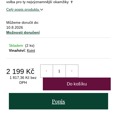
volba pro ty nejvýznamnější okamžiky 🍷
Celý popis produktu
D
o
Můžeme doručit do:
10.8.2026
p
Možnosti doručení
o
r
u
Skladem
(2 ks)
Vinařství:
Kvint
č
u
j
e
2 199 Kč
m
1 817,36 Kč bez
e
DPH
Do košíku
Měrná
cena:
riesling
Popis
r3,
trocken,
corvers