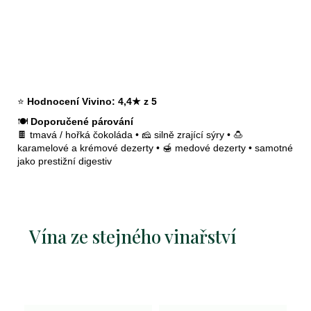
kauter
rheingau
2024
339
Kč
⭐
Hodnocení Vivino:
4,4★ z 5
🍽️
Doporučené párování
🍫 tmavá / hořká čokoláda • 🧀 silně zrající sýry • 🍮
karamelové a krémové dezerty • 🍯 medové dezerty • samotné
jako prestižní digestiv
Vína ze stejného vinařství