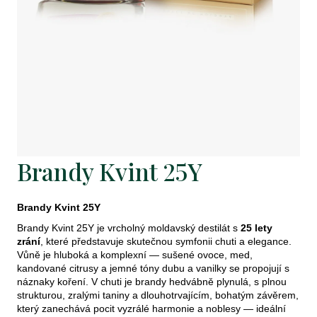
j
e
t
e
n
a
j
Brandy Kvint 25Y
í
t
Brandy Kvint 25Y
?
Brandy Kvint 25Y je vrcholný moldavský destilát s
25 lety
zrání
, které představuje skutečnou symfonii chuti a elegance.
Vůně je hluboká a komplexní — sušené ovoce, med,
kandované citrusy a jemné tóny dubu a vanilky se propojují s
náznaky koření. V chuti je brandy hedvábně plynulá, s plnou
strukturou, zralými taniny a dlouhotrvajícím, bohatým závěrem,
Hledat
který zanechává pocit vyzrálé harmonie a noblesy — ideální