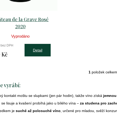
teau de la Grave Rosé
2020
Vyprodáno
č bez DPH
Detail
 Kč
1
položek celke
O
v
se vyrábí:
l
á
ký kontakt moštu se slupkami (jen pár hodin), takže víno získá
jemnou
d
a
 se lisuje a kvašení probíhá jako u bílého vína –
za studena pro zach
c
ledkem je
suché až polosuché víno
, určené pro mladou, svěží konzu
í