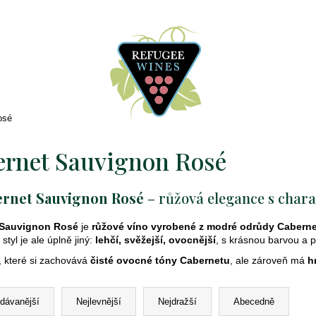
osé
rnet Sauvignon Rosé
rnet Sauvignon Rosé
– růžová elegance s char
 Sauvignon Rosé
je
růžové víno vyrobené z modré odrůdy Cabern
styl je ale úplně jiný:
lehčí, svěžejší, ovocnější
, s krásnou barvou a p
, které si zachovává
čisté ovocné tóny Cabernetu
, ale zároveň má
h
odávanější
Nejlevnější
Nejdražší
Abecedně