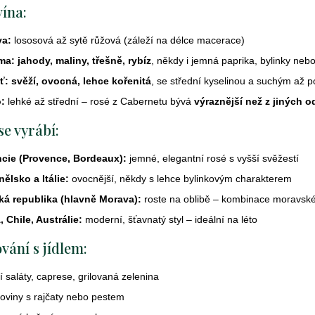
p
vína:
r
v
va:
lososová až sytě růžová (záleží na délce macerace)
k
ma:
jahody, maliny, třešně, rybíz
, někdy i jemná paprika, bylinky nebo
y
ť:
svěží, ovocná, lehce kořenitá
, se střední kyselinou a suchým až
v
ý
:
lehké až střední – rosé z Cabernetu bývá
výraznější než z jiných o
p
se vyrábí:
i
s
ncie (Provence, Bordeaux):
jemné, elegantní rosé s vyšší svěžestí
u
ělsko a Itálie:
ovocnější, někdy s lehce bylinkovým charakterem
ká republika (hlavně Morava):
roste na oblibě – kombinace moravské 
 Chile, Austrálie:
moderní, šťavnatý styl – ideální na léto
vání s jídlem:
í saláty, caprese, grilovaná zelenina
oviny s rajčaty nebo pestem