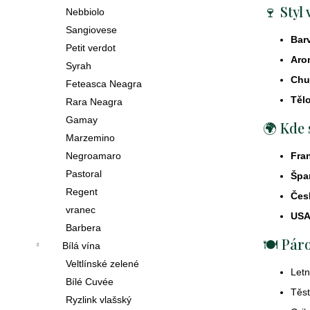
369
🍷 Styl 
Nebbiolo
Kč
Sangiovese
Bar
Petit verdot
bio
Aro
cava
Syrah
vita
Chu
Následující
Feteasca Neagra
vivet
Tělo
Rara Neagra
brut
Gamay
🌍 Kde 
269
Marzemino
Kč
Fra
Negroamaro
Pastoral
primitivo
Špan
di
Regent
Čes
manduria
vranec
USA,
stilio
Barbera
doc
🍽 Páro
Bílá vína
2023
Veltlínské zelené
449
Letn
Bílé Cuvée
Kč
Těst
Ryzlink vlašský