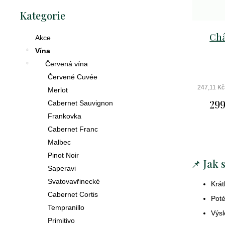
Přeskočit
D
Kategorie
kategorie
o
p
Châ
Akce
o
r
Vína
u
Červená vína
č
Červené Cuvée
u
247,11 K
Merlot
j
299
Cabernet Sauvignon
e
Frankovka
m
e
Cabernet Franc
Malbec
Pinot Noir
📌 Jak 
Saperavi
crémant
de
Svatovavřinecké
Krát
loire
Cabernet Cortis
Poté
brut
Tempranillo
Výs
excellence
Primitivo