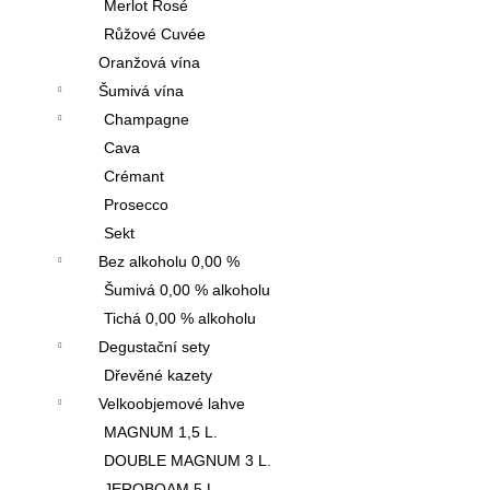
Merlot Rosé
Růžové Cuvée
Oranžová vína
Šumivá vína
Champagne
Cava
Crémant
Prosecco
Sekt
Bez alkoholu 0,00 %
Šumivá 0,00 % alkoholu
Tichá 0,00 % alkoholu
Degustační sety
Dřevěné kazety
Velkoobjemové lahve
MAGNUM 1,5 L.
DOUBLE MAGNUM 3 L.
JEROBOAM 5 L.