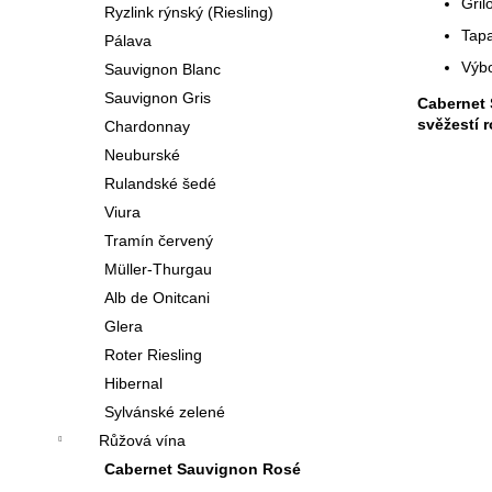
Gril
Ryzlink rýnský (Riesling)
Tapa
Pálava
Výbo
Sauvignon Blanc
Sauvignon Gris
Cabernet
svěžestí 
Chardonnay
Neuburské
Rulandské šedé
Viura
Tramín červený
Müller-Thurgau
Alb de Onitcani
Glera
Roter Riesling
Hibernal
Sylvánské zelené
Růžová vína
Cabernet Sauvignon Rosé