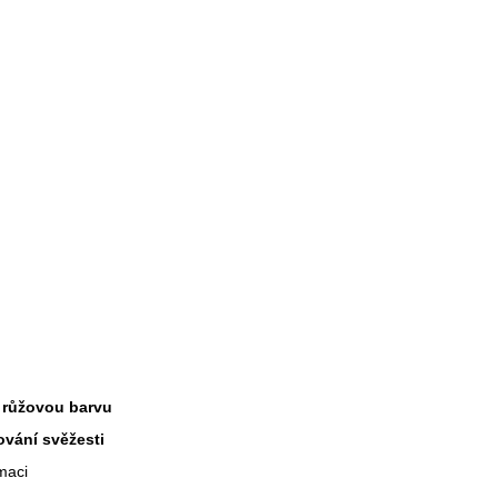
m
 růžovou barvu
ování svěžesti
maci