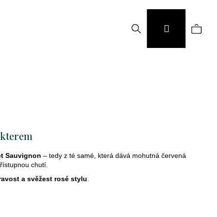
Hledat
Náku
Přihlášení
koší
akterem
et Sauvignon
– tedy z té samé, která dává mohutná červená
řístupnou chutí.
ravost a svěžest rosé stylu
.