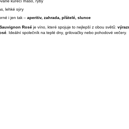
ované kuřecí maso, ryby
s, lehké sýry
rné i jen tak –
aperitiv, zahrada, přátelé, slunce
 Sauvignon Rosé
je víno, které spojuje to nejlepší z obou světů:
výraz
rosé
. Ideální společník na teplé dny, grilovačky nebo pohodové večery.