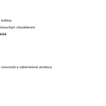
 květiny
 polosuchým charakterem
drůd
ovocnosti a cabernetové struktury