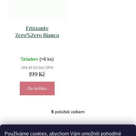
Frizzante
Zero%Zero Bianca
Skladem
(>6 ks)
164,46 Kč bez DPH
199 Kč
Do košíku
5
položek celkem
O
v
l
á
Používáme cookies, abychom Vám umožnili pohodlné