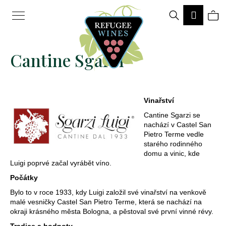
K
Hledat
Ná
Přihlá
o
Zpět
Zpět
š
ko
Cantine Sgarzi
í
k
C
Vinařství
o
Cantine Sgarzi se
p
nachází v Castel San
Pietro Terme vedle
o
starého rodinného
t
domu a vinic, kde
Luigi poprvé začal vyrábět víno.
ř
Počátky
e
Bylo to v roce 1933, kdy Luigi založil své vinařství na venkově
b
malé vesničky Castel San Pietro Terme, která se nachází na
okraji krásného města Bologna, a pěstoval své první vinné révy.
u
Tradice a hodnoty