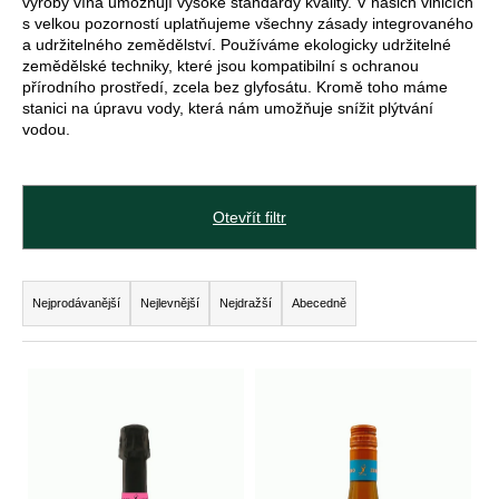
výroby vína umožňují vysoké standardy kvality. V našich vinicích
s velkou pozorností uplatňujeme všechny zásady integrovaného
a udržitelného zemědělství. Používáme ekologicky udržitelné
zemědělské techniky, které jsou kompatibilní s ochranou
D
přírodního prostředí, zcela bez glyfosátu. Kromě toho máme
o
stanici na úpravu vody, která nám umožňuje snížit plýtvání
p
vodou.
o
r
u
Otevřít filtr
č
u
j
Ř
e
Nejprodávanější
Nejlevnější
Nejdražší
Abecedně
m
a
e
z
V
e
ý
degustační
n
set:
p
letem
í
i
světem