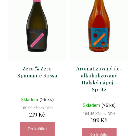
šumivých
p
s
vín
r
p
1
o
999
r
Kč
d
o
Původně:
u
2
d
094
k
Kč
u
t
k
Zero % Zero
Aromatizovaný de-
ů
Spumante Rossa
alkoholizovaný
t
Italský nápoj -
ů
Spritz
Skladem
(>6 ks)
Skladem
(>6 ks)
180,99 Kč bez DPH
219 Kč
164,46 Kč bez DPH
199 Kč
Do košíku
Do košíku