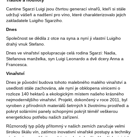
j
Cantine Sgarzi Luigi jsou čtvrtou generací vinařů, kteří si stále
udržují vášeň a nadšení pro víno, které charakterizovalo jejich
e
zakladatele Luigiho Sgarziho.
t
Dnes
e
Společnost se dědila z otce na syna a nyní ji vlastní Luigiho
drahý vnuk Stefano.
n
Dnes ve vinařství spolupracuje celá rodina Sgarzi: Nadia,
a
Stefanova manželka, syn Luigi Leonardo a dvě dcery Anna a
Francesca.
j
Vinařství
í
Dnes je původní budova tohoto malebného malého vinařství a
t
usedlosti stále zachována, ale nyní je obklopena vinicemi o
rozloze 140 hektarů a ekologickým místem našeho krásného
?
nejmodernějšího vinařství. Projekt, dokončený v roce 2011, byl
vyroben z přírodních materiálů šetrných k životnímu prostředí a
pokryt solárními panely schopnými pokrýt téměř veškerou
energetickou potřebu našich zařízení.
Různorodý typ půdy přítomný v našich zemích zaručuje velmi
Hledat
širokou škálu vín, zatímco inovativní vinařské postupy a techniky