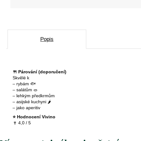
D
o
p
o
r
Popis
u
č
u
j
e
🍴 Párování (doporučení)
m
Skvělé k
e
– rybám 🐟
– salátům 🥗
– lehkým předkrmům
– asijské kuchyni 🌶️
crémant
– jako aperitiv
de
⭐ Hodnocení Vivino
loire
🍷 4,0 / 5
brut
excellence