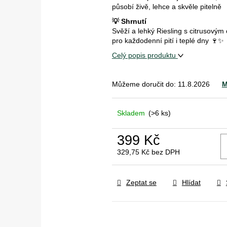
působí živě, lehce a skvěle pitelně
💡 Shrnutí
Svěží a lehký Riesling s citrusovým
pro každodenní pití i teplé dny 🍷✨
Celý popis produktu
Můžeme doručit do:
11.8.2026
M
Skladem
(>6 ks)
399 Kč
329,75 Kč bez DPH
Měrná
cena:
Zeptat se
Hlídat