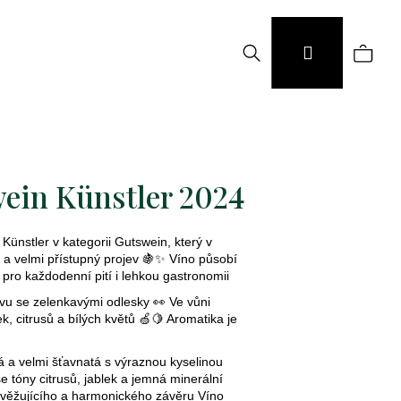
Hledat
Náku
Přihlášení
koší
ein Künstler 2024
 Künstler v kategorii Gutswein, který v
ý a velmi přístupný projev 🍇✨ Víno působí
 pro každodenní pití i lehkou gastronomii
rvu se zelenkavými odlesky 👀 Ve vůni
ek, citrusů a bílých květů 🍏🍋 Aromatika je
á a velmi šťavnatá s výraznou kyselinou
e tóny citrusů, jablek a jemná minerální
osvěžujícího a harmonického závěru Víno