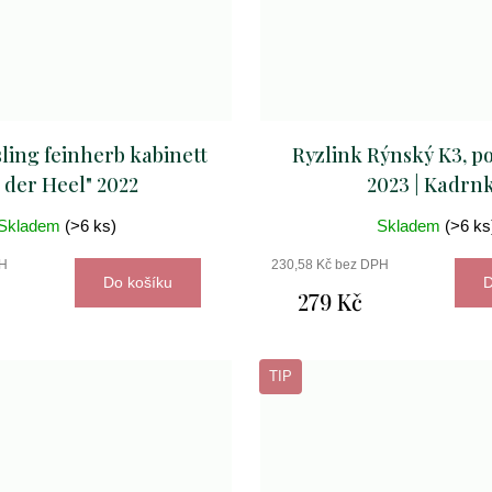
ling feinherb kabinett
Ryzlink Rýnský K3, p
n der Heel" 2022
2023 | Kadrn
Skladem
(>6 ks)
Skladem
(>6 ks
PH
230,58 Kč bez DPH
Do košíku
D
279 Kč
TIP