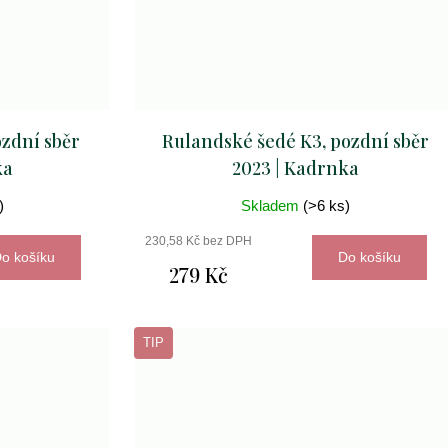
ozdní sběr
Rulandské šedé K3, pozdní sběr
ka
2023 | Kadrnka
)
Skladem
(>6 ks)
230,58 Kč bez DPH
o košíku
Do košíku
279 Kč
TIP