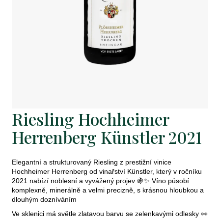
j
e
t
e
n
a
j
Riesling Hochheimer
í
Herrenberg Künstler 2021
t
?
Elegantní a strukturovaný Riesling z prestižní vinice
Hochheimer Herrenberg od vinařství Künstler, který v ročníku
2021 nabízí noblesní a vyvážený projev 🍇✨ Víno působí
komplexně, minerálně a velmi precizně, s krásnou hloubkou a
dlouhým dozníváním
Hledat
Ve sklenici má světle zlatavou barvu se zelenkavými odlesky 👀