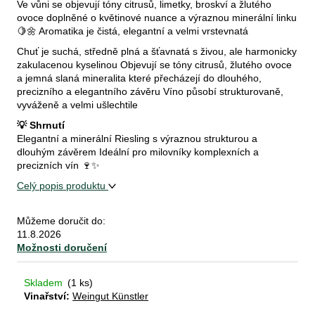
Ve vůni se objevují tóny citrusů, limetky, broskví a žlutého
ovoce doplněné o květinové nuance a výraznou minerální linku
🍋🌼 Aromatika je čistá, elegantní a velmi vrstevnatá
D
Chuť je suchá, středně plná a šťavnatá s živou, ale harmonicky
o
zakulacenou kyselinou Objevují se tóny citrusů, žlutého ovoce
p
a jemná slaná mineralita které přecházejí do dlouhého,
o
precizního a elegantního závěru Víno působí strukturovaně,
vyváženě a velmi ušlechtile
r
u
💡 Shrnutí
č
Elegantní a minerální Riesling s výraznou strukturou a
dlouhým závěrem Ideální pro milovníky komplexních a
u
precizních vín 🍷✨
j
e
Celý popis produktu
m
e
Můžeme doručit do:
11.8.2026
Možnosti doručení
pinot
noir
Skladem
(1 ks)
2023
Vinařství:
Weingut Künstler
château