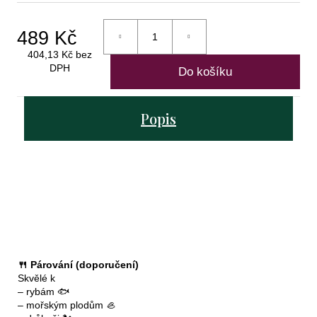
purcari
319
489 Kč
Kč
404,13 Kč bez
DPH
Do košíku
Měrná
cena:
Popis
🍴 Párování (doporučení)
Skvělé k
– rybám 🐟
– mořským plodům 🦪