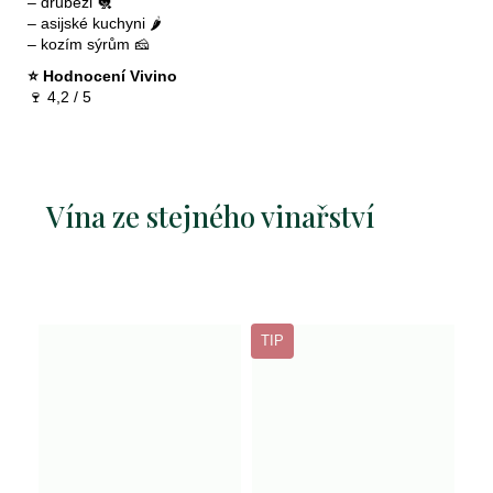
– drůbeži 🐔
– asijské kuchyni 🌶️
– kozím sýrům 🧀
⭐ Hodnocení Vivino
🍷 4,2 / 5
Vína ze stejného vinařství
TIP