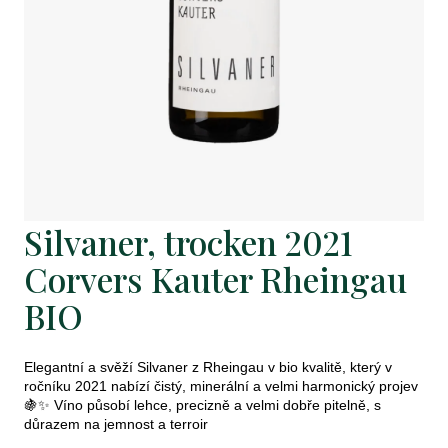
j
e
t
e
n
a
j
Silvaner, trocken 2021
í
Corvers Kauter Rheingau
t
BIO
?
Elegantní a svěží Silvaner z Rheingau v bio kvalitě, který v
ročníku 2021 nabízí čistý, minerální a velmi harmonický projev
🍇✨ Víno působí lehce, precizně a velmi dobře pitelně, s
důrazem na jemnost a terroir
Hledat