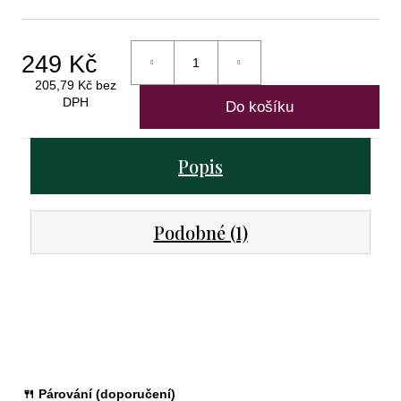
brut
269
Kč
249 Kč
205,79 Kč bez
DPH
Do košíku
Měrná
cena:
Popis
Podobné (1)
🍴 Párování (doporučení)