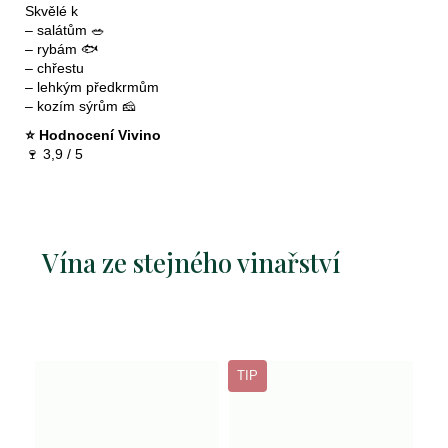
Skvělé k
– salátům 🥗
– rybám 🐟
– chřestu
– lehkým předkrmům
– kozím sýrům 🧀
⭐ Hodnocení Vivino
🍷 3,9 / 5
Vína ze stejného vinařství
TIP