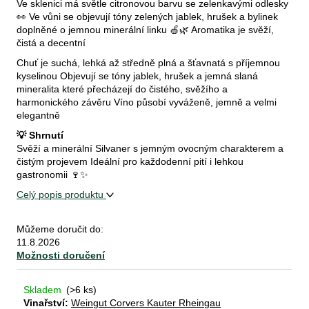
Ve sklenici má světle citronovou barvu se zelenkavými odlesky
👀 Ve vůni se objevují tóny zelených jablek, hrušek a bylinek
doplněné o jemnou minerální linku 🍏🌿 Aromatika je svěží,
čistá a decentní
D
o
Chuť je suchá, lehká až středně plná a šťavnatá s příjemnou
p
kyselinou Objevují se tóny jablek, hrušek a jemná slaná
mineralita které přecházejí do čistého, svěžího a
o
harmonického závěru Víno působí vyváženě, jemně a velmi
r
elegantně
u
č
💡 Shrnutí
Svěží a minerální Silvaner s jemným ovocným charakterem a
u
čistým projevem Ideální pro každodenní pití i lehkou
j
gastronomii 🍷✨
e
Celý popis produktu
m
e
Můžeme doručit do:
11.8.2026
Možnosti doručení
bio
cava
vita
Skladem
(>6 ks)
vivet
Vinařství:
Weingut Corvers Kauter Rheingau