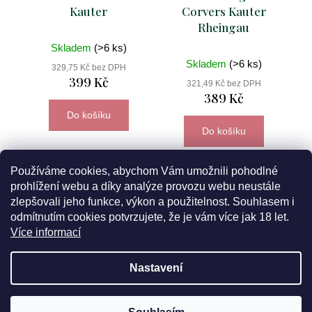
Kauter
Corvers Kauter
Rheingau
Skladem
(>6 ks)
Skladem
(>6 ks)
329,75 Kč bez DPH
399 Kč
321,49 Kč bez DPH
389 Kč
Do košíku
Do košíku
Používáme cookies, abychom Vám umožnili pohodlné
prohlížení webu a díky analýze provozu webu neustále
zlepšovali jeho funkce, výkon a použitelnost. Souhlasem i
odmítnutím cookies potvrzujete, že je vám více jak 18 let.
Více informací
Nastavení
Z
5% sleva pro
registrované zákazníky
? Máme ji pro vás
á
Vytvořil Shoptet
připravenou! Týká se všech našich vín a balíčků v ceně do 700
Kč.