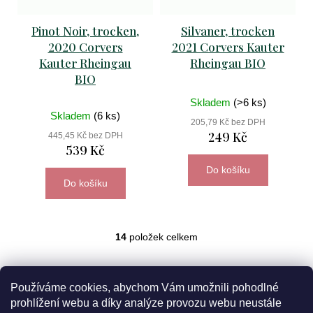
Pinot Noir, trocken,
Silvaner, trocken
2020 Corvers
2021 Corvers Kauter
Kauter Rheingau
Rheingau BIO
BIO
Skladem
(>6 ks)
Skladem
(6 ks)
205,79 Kč bez DPH
249 Kč
445,45 Kč bez DPH
539 Kč
Do košíku
Do košíku
14
položek celkem
O
v
l
á
Používáme cookies, abychom Vám umožnili pohodlné
d
prohlížení webu a díky analýze provozu webu neustále