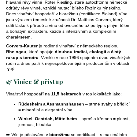
hlavami révy vinné Roter Riesling, staré autochtonní německé
j
odrůdy révy vinné, vzniklé mutací bílého Ryzlinku rýnského.
Dnes vinařství hospodaří v biorežimu (certifikace Bioland).Vína
e
jsou výrazem řemeslné zručnosti Dr. Matthias Corvers, který
t
sdílí lásku k přírodě a vínu od ovocného až po typ s plným tělem
a bohatým extraktem, každé s intenzivním a komplexním
e
charakterem.
n
Corvers-Kauter
je rodinné vinařství z německého regionu
Rheingau
, které spojuje
dlouhou tradici, ekologii a čistý
a
rukopis terroiru
. Vzniklo v roce 1996 spojením dvou vinařských
rodin a dnes patří k nejrespektovanějším producentům v oblasti
j
🍷🌱
í
🌿
Vinice & přístup
t
Vinařství hospodaří na
11,5 hektarech
v top lokalitách jako:
?
Rüdesheim a Assmannshausen
– strmé svahy s břidlicí
= minerální a elegantní vína
Winkel, Oestrich, Mittelheim
– spraš a křemen = plnost,
jemnost, hloubka
Hledat
➡️ Vše je pěstováno v
biorežimu
se certifikací – s maximálním