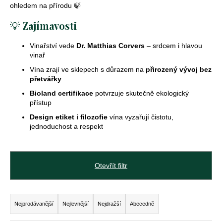
ohledem na přírodu 🍃
💡
Zajímavosti
D
o
Vinařství vede
Dr. Matthias Corvers
– srdcem i hlavou
p
vinař
o
Vína zrají ve sklepech s důrazem na
přirozený vývoj bez
r
přetvářky
u
Bioland certifikace
potvrzuje skutečně ekologický
č
přístup
u
Design etiket i filozofie
vína vyzařují čistotu,
j
jednoduchost a respekt
e
m
e
Otevřít filtr
crémant
de
Ř
loire
Nejprodávanější
Nejlevnější
Nejdražší
Abecedně
a
brut