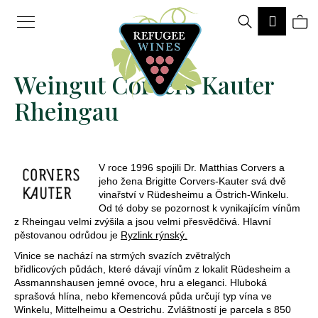
K
Hledat
Ná
Přihlá
o
Zpět
Zpět
š
ko
Weingut Corvers Kauter
í
k
Rheingau
C
o
p
V roce 1996 spojili Dr. Matthias Corvers a
jeho žena Brigitte Corvers-Kauter svá dvě
o
vinařství v Rüdesheimu a Östrich-Winkelu.
Od té doby se pozornost k vynikajícím vínům
t
z Rheingau velmi zvýšila a jsou velmi přesvědčivá. Hlavní
pěstovanou odrůdou je
Ryzlink rýnský.
ř
Vinice se nachází na strmých svazích zvětralých
e
břidlicových půdách, které dávají vínům z lokalit Rüdesheim a
Assmannshausen jemné ovoce, hru a eleganci. Hluboká
b
sprašová hlína, nebo křemencová půda určují typ vína ve
u
Winkelu, Mittelheimu a Oestrichu. Zvláštností je parcela s 850