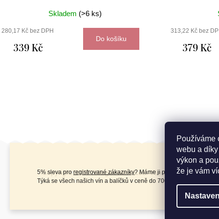
Skladem
(>6 ks)
280,17 Kč bez DPH
313,22 Kč bez D
Do košíku
339 Kč
379 Kč
Používáme c
webu a díky
Z
výkon a použ
á
že je vám ví
5% sleva pro
registrované zákazníky
? Máme ji pro vás připravenou!
Copyright 2026
refugeewines.cz
. Všechna práva vyhra
Týká se všech našich vín a balíčků v ceně do 700 Kč.
p
Nastaven
a