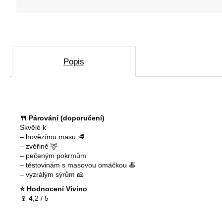
D
o
p
o
r
Popis
u
č
u
j
e
m
🍴 Párování (doporučení)
e
Skvělé k
– hovězímu masu 🥩
– zvěřině 🦌
– pečeným pokrmům
– těstovinám s masovou omáčkou 🍝
crémant
– vyzrálým sýrům 🧀
de
⭐ Hodnocení Vivino
loire
🍷 4,2 / 5
brut
excellence