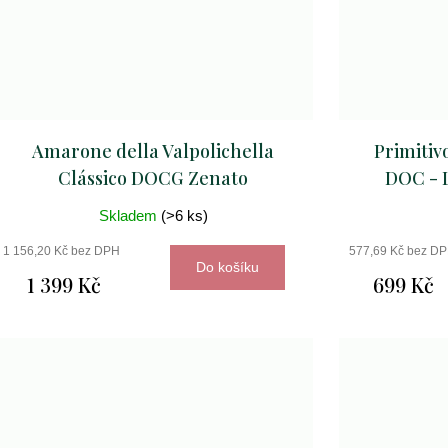
Amarone della Valpolichella
Primitiv
Clássico DOCG Zenato
DOC - L
Skladem
(>6 ks)
1 156,20 Kč bez DPH
577,69 Kč bez D
Do košíku
1 399 Kč
699 Kč