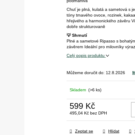
podmanivá
Chuť je plná, kulatá a sametová s j
tóny tmavého ovoce, rozinek, kakaa
hřejivého a harmonického závěru V
dobře strukturovaně
💡 Shrnutí
Plné a sametové Ripasso s bohatým
závěrem Ideální pro milovníky výraz
Celý popis produktu
Můžeme doručit do:
12.8.2026
M
Skladem
(>6 ks)
599 Kč
495,04 Kč bez DPH
Měrná
cena:
Zeptat se
Hlídat