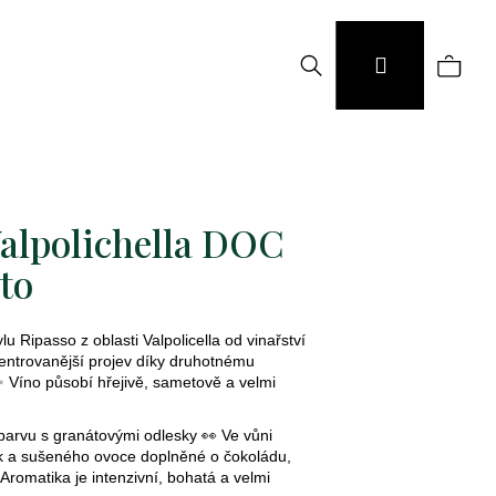
Hledat
Náku
Přihlášení
koší
Valpolichella DOC
to
u Ripasso z oblasti Valpolicella od vinařství
centrovanější projev díky druhotnému
 Víno působí hřejivě, sametově a velmi
barvu s granátovými odlesky 👀 Ve vůni
tek a sušeného ovoce doplněné o čokoládu,
romatika je intenzivní, bohatá a velmi