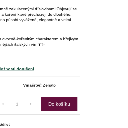
emně zakulacenými tříslovinami Objevují se
 a koření které přecházejí do dlouhého,
íno působí vyváženě, elegantně a velmi
 ovocně-kořenitým charakterem a hřejivým
nějších italských vín 🍷✨
ožnosti doručení
Vinařství:
Zenato
Do košíku
Sdílet