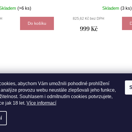
Skladem
(>6 ks)
Skladem
(3 ks)
PH
825,62 Kč bez DPH
Do košíku
D
999 Kč
ookies, abychom Vám umožnili pohodlné prohlížení
S
 analýze provozu webu neustále zlepšovali jeho funkce,
itelnost. Souhlasem i odmítnutím cookies potvrzujete,
ce jak 18 let.
Více informací
zena.
Upravit nastavení cookies
í