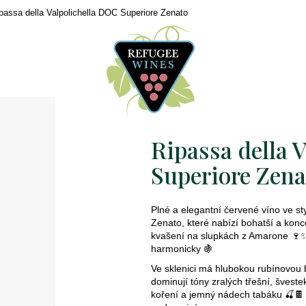
passa della Valpolichella DOC Superiore Zenato
Ripassa della 
Superiore Zena
Plné a elegantní červené víno ve styl
Zenato, které nabízí bohatší a kon
kvašení na slupkách z Amarone 🍷✨
harmonicky 🍇
Ve sklenici má hlubokou rubínovou 
dominují tóny zralých třešní, šves
koření a jemný nádech tabáku 🍒🍫 A