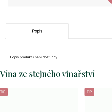
D
o
p
o
r
Popis
u
č
u
j
e
Popis produktu není dostupný
m
e
Vína ze stejného vinařství
crémant
de
TIP
TIP
loire
brut
excellence