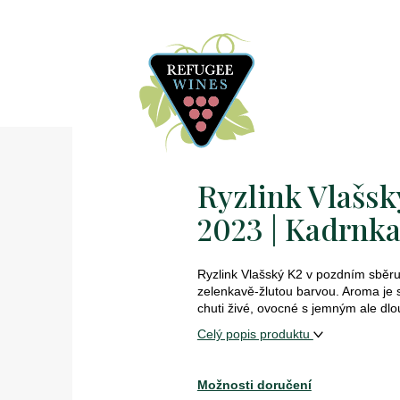
Ryzlink Vlašsk
2023 | Kadrnk
Ryzlink Vlašský K2 v pozdním sběru 
z
elenkavě-žlutou barvou. Aroma je sv
chuti živé, ovocné s jemným ale d
Celý popis produktu
Možnosti doručení