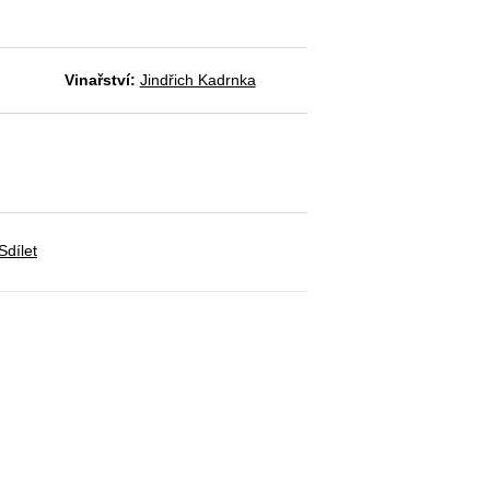
Vinařství:
Jindřich Kadrnka
Sdílet