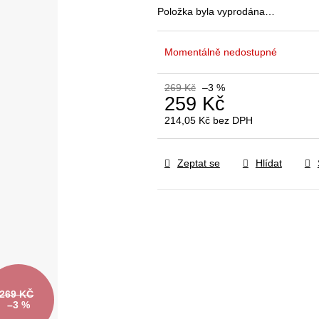
Položka byla vyprodána…
Momentálně nedostupné
269 Kč
–3 %
259 Kč
214,05 Kč bez DPH
Měrná
cena:
Zeptat se
Hlídat
269 KČ
–3 %