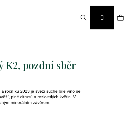
Hledat
Náku
Přihlášení
koší
ý K2, pozdní sběr
a
a ročníku 2023 je svěží suché bílé víno se
ěží, plné citrusů a rozkvetlých květin. V
louhým minerálním závěrem.