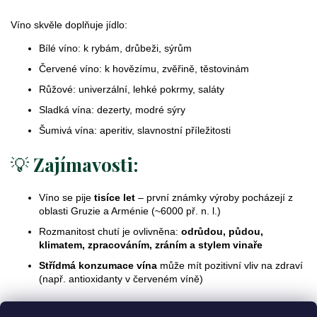
Víno skvěle doplňuje jídlo:
Bílé víno: k rybám, drůbeži, sýrům
Červené víno: k hovězímu, zvěřině, těstovinám
Růžové: univerzální, lehké pokrmy, saláty
Sladká vína: dezerty, modré sýry
Šumivá vína: aperitiv, slavnostní příležitosti
💡
Zajímavosti:
Víno se pije
tisíce let
– první známky výroby pocházejí z
oblasti Gruzie a Arménie (~6000 př. n. l.)
Rozmanitost chutí je ovlivněna:
odrůdou, půdou,
klimatem, zpracováním, zráním a stylem vinaře
Střídmá konzumace vína
může mít pozitivní vliv na zdraví
(např. antioxidanty v červeném víně)