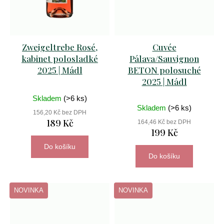
Zweigeltrebe Rosé,
Cuvée
kabinet polosladké
Pálava/Sauvignon
2025 | Mádl
BETON polosuché
2025 | Mádl
Skladem
(>6 ks)
Skladem
(>6 ks)
156,20 Kč bez DPH
189 Kč
164,46 Kč bez DPH
199 Kč
Do košíku
Do košíku
NOVINKA
NOVINKA