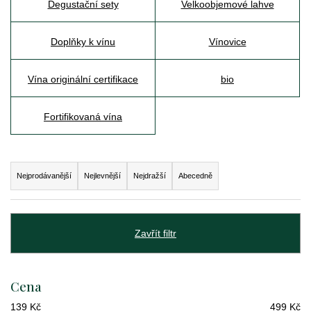
Degustační sety
Velkoobjemové lahve
j
e
Doplňky k vínu
Vínovice
t
Vína originální certifikace
bio
e
n
Fortifikovaná vína
a
j
Ř
í
Nejprodávanější
Nejlevnější
Nejdražší
Abecedně
a
t
z
?
Zavřít filtr
e
n
í
Cena
Hledat
p
139
Kč
499
Kč