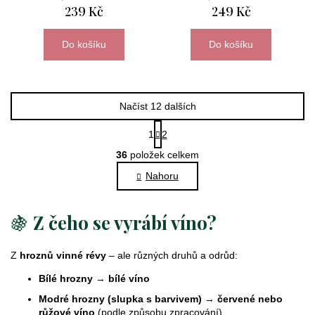
239 Kč
249 Kč
Do košíku
Do košíku
Načíst 12 dalších
S
1
2
t
O
r
36
položek celkem
v
á
l
Nahoru
n
k
á
o
d
🍇
Z čeho se vyrábí víno?
v
a
á
c
n
í
Z
hroznů vinné révy
– ale různých druhů a odrůd:
í
p
Bílé hrozny
→
bílé víno
r
v
Modré hrozny (slupka s barvivem)
→
červené nebo
růžové víno
(podle způsobu zpracování)