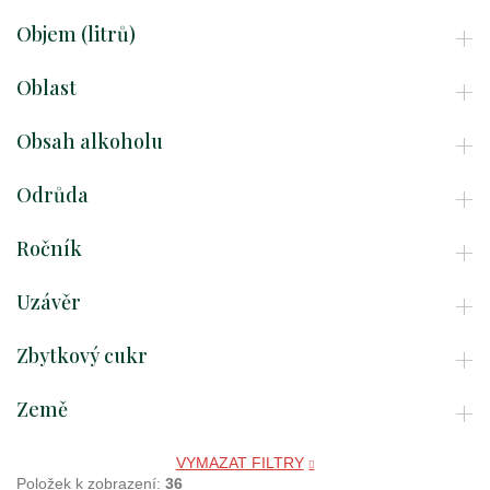
kauter
Objem (litrů)
rheingau
2024
Oblast
339
Kč
Obsah alkoholu
Odrůda
Ročník
Uzávěr
Zbytkový cukr
Země
VYMAZAT FILTRY
Položek k zobrazení:
36