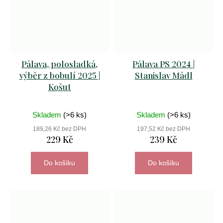
Pálava, polosladká,
Pálava PS 2024 |
výběr z bobulí 2025 |
Stanislav Mádl
Košut
Skladem
(>6 ks)
Skladem
(>6 ks)
189,26 Kč bez DPH
197,52 Kč bez DPH
229 Kč
239 Kč
Do košíku
Do košíku