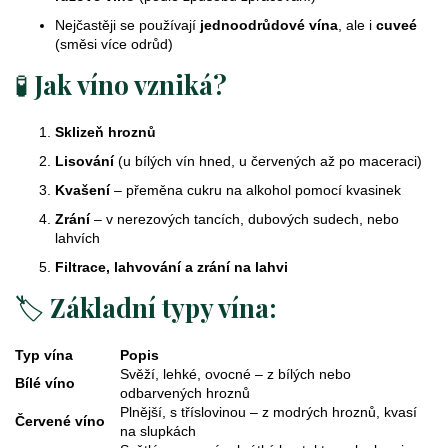
k
y
Nejčastěji se používají
jednoodrůdové vína
, ale i
cuveé
v
(směsi více odrůd)
ý
🧪
Jak víno vzniká?
p
i
s
Sklizeň hroznů
u
Lisování
(u bílých vín hned, u červených až po maceraci)
Kvašení
– přeměna cukru na alkohol pomocí kvasinek
Zrání
– v nerezových tancích, dubových sudech, nebo
lahvích
Filtrace, lahvování a zrání na lahvi
🏷️
Základní typy vína:
Typ vína
Popis
Svěží, lehké, ovocné – z bílých nebo
Bílé víno
odbarvených hroznů
Plnější, s tříslovinou – z modrých hroznů, kvasí
Červené víno
na slupkách