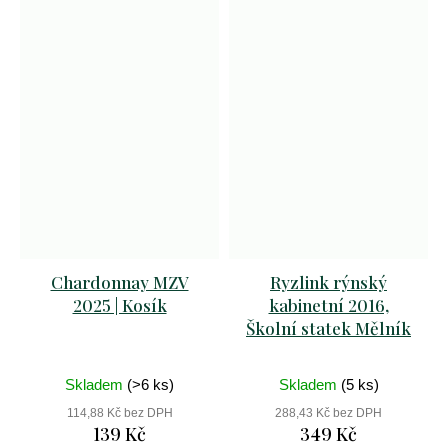
Chardonnay MZV
Ryzlink rýnský
2025 | Kosík
kabinetní 2016,
Školní statek Mělník
Skladem
(>6 ks)
Skladem
(5 ks)
114,88 Kč bez DPH
288,43 Kč bez DPH
139 Kč
349 Kč