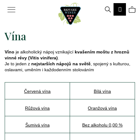
K
Hledat
Ná
Přihlá
o
Zpět
Zpět
š
Vína
ko
í
k
Víno
je alkoholický nápoj vznikající
kvašením moštu z hroznů
C
vinné révy (Vitis vinifera)
.
o
Je to jeden z
nejstarších nápojů na světě
, spojený s kulturou,
oslavami, uměním i každodenním stolováním
p
o
Červená vína
Bílá vína
t
ř
Růžová vína
Oranžová vína
e
b
Šumivá vína
Bez alkoholu 0,00 %
u