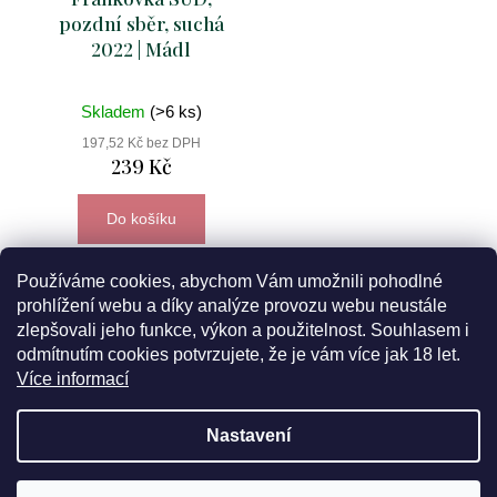
pozdní sběr, suchá
2022 | Mádl
Skladem
(>6 ks)
197,52 Kč bez DPH
239 Kč
Do košíku
Používáme cookies, abychom Vám umožnili pohodlné
prohlížení webu a díky analýze provozu webu neustále
zlepšovali jeho funkce, výkon a použitelnost. Souhlasem i
odmítnutím cookies potvrzujete, že je vám více jak 18 let.
Více informací
Nastavení
Z
5% sleva pro
registrované zákazníky
? Máme ji pro vás
á
Vytvořil Shoptet
připravenou! Týká se všech našich vín a balíčků v ceně do 700