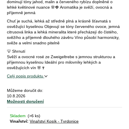
dominují tóny jahod, malin a červeného rybízu doplněné o
lehké květinové nuance 🌸🍓 Aromatika je svěží, ovocná a
příjemně jemná
D
Chuť je suchá, lehká až středně plná a krásně šťavnatá s
o
osvěžující kyselinou Objevují se tóny červeného ovoce, jemná
p
citrusová linka a lehká mineralita které přecházejí do čistého,
o
svěžího a příjemně dlouhého závěru Víno působí harmonicky,
svěže a velmi snadno pitelně
r
u
💡 Shrnutí
č
Svěží a ovocné rosé ze Zweigeltrebe s jemnou strukturou a
příjemnou kyselinou Ideální pro milovníky lehkých a
u
osvěžujících vín 🌸🍷
j
e
Celý popis produktu
m
e
Můžeme doručit do:
10.8.2026
Možnosti doručení
degustační
set:
Skladem
(>6 ks)
letem
Vinařství:
Vinařství Kosík - Tvrdonice
světem