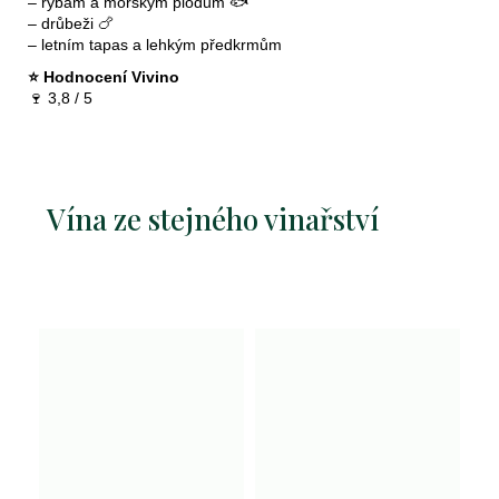
– rybám a mořským plodům 🐟
– drůbeži 🍗
– letním tapas a lehkým předkrmům
⭐ Hodnocení Vivino
🍷 3,8 / 5
Vína ze stejného vinařství