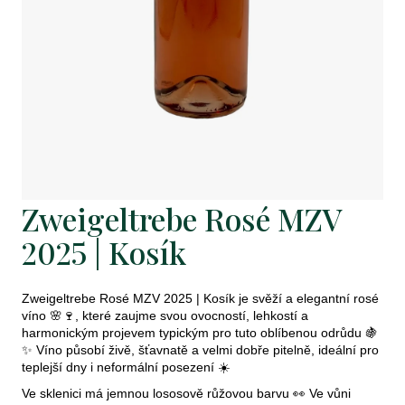
j
e
t
e
n
a
j
Zweigeltrebe Rosé MZV
í
2025 | Kosík
t
?
Zweigeltrebe Rosé MZV 2025 | Kosík je svěží a elegantní rosé
víno 🌸🍷, které zaujme svou ovocností, lehkostí a
harmonickým projevem typickým pro tuto oblíbenou odrůdu 🍇
✨ Víno působí živě, šťavnatě a velmi dobře pitelně, ideální pro
teplejší dny i neformální posezení ☀️
Hledat
Ve sklenici má jemnou lososově růžovou barvu 👀 Ve vůni