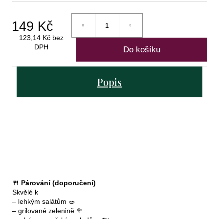
šumivých
vín
149 Kč
1
123,14 Kč bez
999
DPH
Do košíku
Kč
Měrná
Původně:
cena:
2
094
Popis
Kč
🍴 Párování (doporučení)
Skvělé k
– lehkým salátům 🥗
– grilované zelenině 🥦