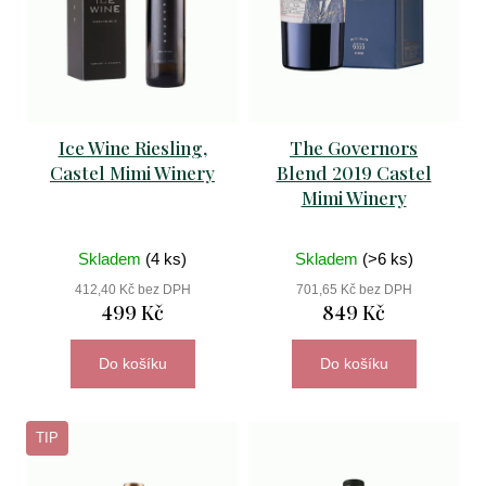
r
d
o
u
d
D
k
o
u
p
t
k
o
Ice Wine Riesling,
The Governors
ů
r
Castel Mimi Winery
Blend 2019 Castel
t
u
Mimi Winery
ů
č
u
Skladem
(4 ks)
Skladem
(>6 ks)
j
e
412,40 Kč bez DPH
701,65 Kč bez DPH
m
499 Kč
849 Kč
e
Do košíku
Do košíku
petit
manou
TIP
2019
château