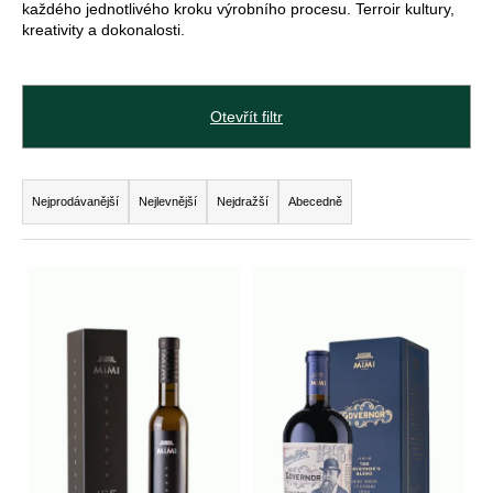
každého jednotlivého kroku výrobního procesu. Terroir kultury,
j
kreativity a dokonalosti.
e
t
Otevřít filtr
e
n
Ř
a
Nejprodávanější
Nejlevnější
Nejdražší
Abecedně
a
j
z
V
í
e
ý
t
n
p
?
í
i
p
s
r
p
Hledat
o