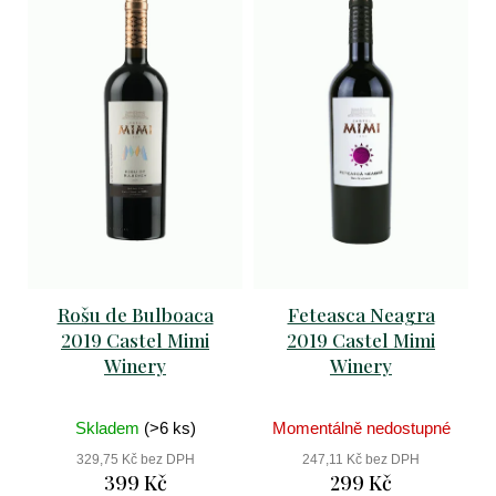
clos
manou
399
Kč
Původně:
439
Kč
Rošu de Bulboaca
Feteasca Neagra
2019 Castel Mimi
2019 Castel Mimi
Winery
Winery
Skladem
(>6 ks)
Momentálně nedostupné
329,75 Kč bez DPH
247,11 Kč bez DPH
399 Kč
299 Kč