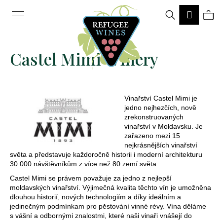
K
Hledat
Ná
Přihlá
o
Zpět
Zpět
š
ko
Castel Mimi Winery
í
k
C
Vinařství Castel Mimi je
o
jedno nejhezčích, nově
p
zrekonstruovaných
vinařství v Moldavsku. Je
o
zařazeno mezi 15
nejkrásnějších vinařství
t
světa a představuje každoročně historii i moderní architekturu
30 000 návštěvníkům z více než 80 zemí světa.
ř
Castel Mimi se právem považuje za jedno z nejlepší
e
moldavských vinařství. Výjimečná kvalita těchto vín je umožněna
b
dlouhou historií, nových technologiím a díky ideálním a
jedinečným podmínkam pro pěstování vinné révy. Vína děláme
u
s vášní a odbornými znalostmi, které naši vinaři vnášejí do