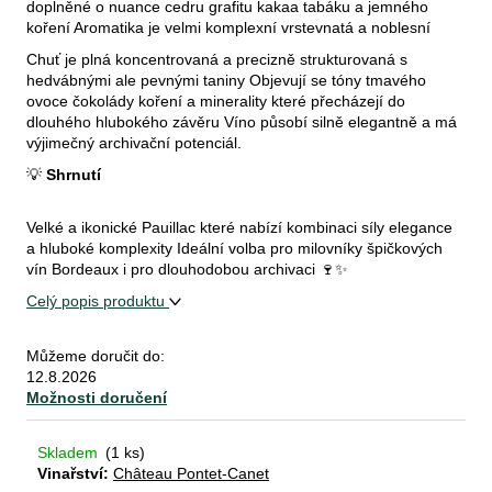
doplněné o nuance cedru grafitu kakaa tabáku a jemného
koření Aromatika je velmi komplexní vrstevnatá a noblesní
Chuť je plná koncentrovaná a precizně strukturovaná s
D
hedvábnými ale pevnými taniny Objevují se tóny tmavého
o
ovoce čokolády koření a minerality které přecházejí do
p
dlouhého hlubokého závěru Víno působí silně elegantně a má
o
výjimečný archivační potenciál.
r
💡
Shrnutí
u
č
Velké a ikonické Pauillac které nabízí kombinaci síly elegance
u
a hluboké komplexity Ideální volba pro milovníky špičkových
j
vín Bordeaux i pro dlouhodobou archivaci 🍷✨
e
Celý popis produktu
m
e
Můžeme doručit do:
12.8.2026
Možnosti doručení
dřevěná
kazeta
Skladem
(1 ks)
bordeaux
Vinařství:
Château Pontet-Canet
aoc