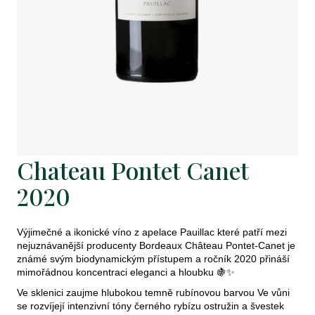
j
e
t
e
n
a
j
Chateau Pontet Canet
í
2020
t
?
Výjimečné a ikonické víno z apelace Pauillac které patří mezi
nejuznávanější producenty Bordeaux Château Pontet-Canet je
známé svým biodynamickým přístupem a ročník 2020 přináší
mimořádnou koncentraci eleganci a hloubku 🍇✨
Ve sklenici zaujme hlubokou temně rubínovou barvou Ve vůni
Hledat
se rozvíjejí intenzivní tóny černého rybízu ostružin a švestek