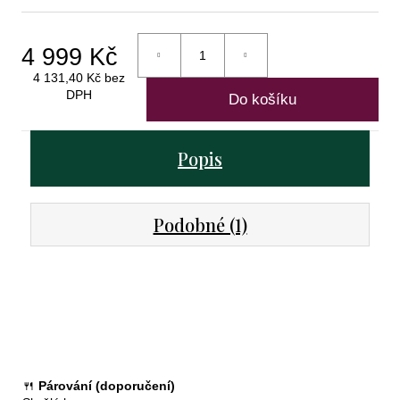
uzavřená
-
2 vína
4 999 Kč
699
4 131,40 Kč bez
Kč
DPH
Do košíku
Měrná
cena:
Popis
Podobné (1)
🍴
Párování (doporučení)