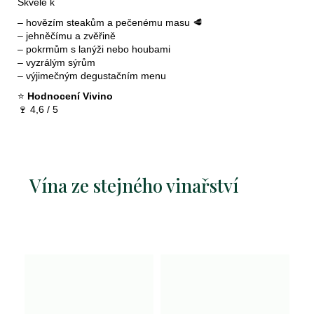
Skvělé k
– hovězím steakům a pečenému masu 🥩
– jehněčímu a zvěřině
– pokrmům s lanýži nebo houbami
– vyzrálým sýrům
– výjimečným degustačním menu
⭐
Hodnocení Vivino
🍷 4,6 / 5
Vína ze stejného vinařství