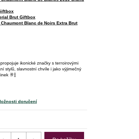
Giftbox
ial Brut Giftbox
Chaumont Blanc de Noirs Extra Brut
ropojuje ikonické značky s terroirovými
í stylů, slavnostní chvíle i jako výjimečný
inek 🥂🍾
ožnosti doručení