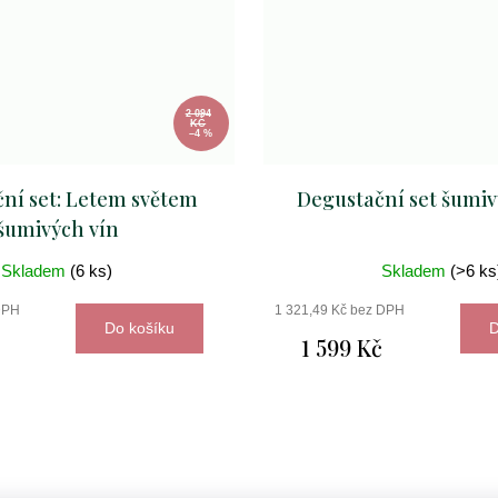
2 094
KČ
–4 %
ní set: Letem světem
Degustační set šumiv
šumivých vín
Skladem
(6 ks)
Skladem
(>6 ks
DPH
1 321,49 Kč bez DPH
Do košíku
D
1 599 Kč