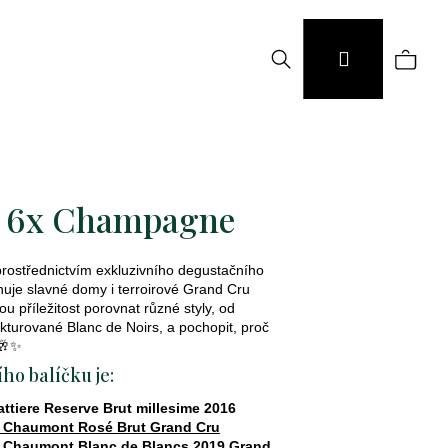
Hledat
Náku
Přihlášení
koší
t 6x Champagne
prostřednictvím exkluzivního degustačního
uje slavné domy i terroirové Grand Cru
ou příležitost porovnat různé styly, od
kturované Blanc de Noirs, a pochopit, proč
🥂✨
ho balíčku je:
tiere Reserve Brut millesime 2016
 Chaumont Rosé Brut Grand Cru
Chaumont Blanc de Blancs 2019 Grand