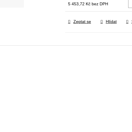
5 453,72 Kč bez DPH
Měrná
cena:
Zeptat se
Hlídat