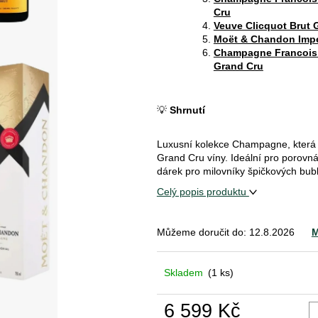
Cru
Veuve Clicquot Brut 
Moët & Chandon Imper
Champagne Francois 
Grand Cru
💡
Shrnutí
Luxusní kolekce Champagne, která p
Grand Cru víny. Ideální pro porovnán
dárek pro milovníky špičkových bubl
Celý popis produktu
Můžeme doručit do:
12.8.2026
M
Skladem
(1 ks)
6 599 Kč