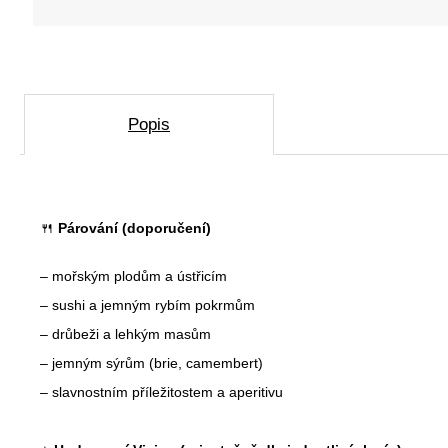
D
o
p
o
r
Popis
u
č
u
j
e
🍴
Párování (doporučení)
m
e
– mořským plodům a ústřicím
– sushi a jemným rybím pokrmům
– drůbeži a lehkým masům
crémant
de
– jemným sýrům (brie, camembert)
loire
– slavnostním příležitostem a aperitivu
brut
excellence