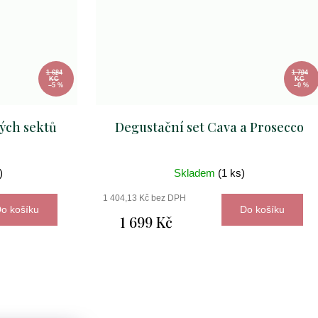
1 684
1 704
KČ
KČ
–5 %
–0 %
ých sektů
Degustační set Cava a Prosecco
)
Skladem
(1 ks)
1 404,13 Kč bez DPH
o košíku
Do košíku
1 699 Kč