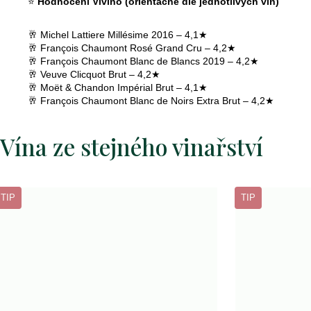
⭐
Hodnocení Vivino (orientačně dle jednotlivých vín)
369
Kč
🥂 Michel Lattiere Millésime 2016 – 4,1★
🥂 François Chaumont Rosé Grand Cru – 4,2★
bio
🥂 François Chaumont Blanc de Blancs 2019 – 4,2★
cava
🥂 Veuve Clicquot Brut – 4,2★
vita
Následující
🥂 Moët & Chandon Impérial Brut – 4,1★
vivet
🥂 François Chaumont Blanc de Noirs Extra Brut – 4,2★
brut
269
Vína ze stejného vinařství
Kč
primitivo
di
TIP
TIP
manduria
stilio
doc
2023
449
Kč