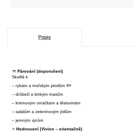
D
o
p
o
r
Popis
u
č
u
j
e
m
🍴
Párování (doporučení)
e
Skvělé k
– rybám a mořským plodům 🐟
– drůbeži a lehkým masům
crémant
– krémovým omáčkám a těstovinám
de
– salátům a zeleninovým jídlům
loire
– jemným sýrům
brut
excellence
⭐
Hodnocení (Vivino – orientačně)