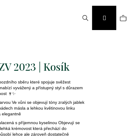
Hledat
Náku
Přihlášení
koší
V 2023 | Kosík
ozdního sběru které spojuje svěžest
abízí vyvážený a přístupný styl s důrazem
lnost 🍷✨
arvou Ve vůni se objevují tóny zralých jablek
nádech másla a lehkou květinovou linku
a elegantně
ulacená s příjemnou kyselinou Objevují se
 lehká krémovost která přechází do
ůsobí lehce ale zároveň dostatečně