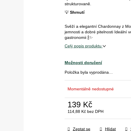
strukturovaně.
💡
Shrnutí
Svěží a elegantní Chardonnay z Mor
jemnosti a dobré pitelnosti Ideální 
gastronomii 🍾✨
Celý popis produktu
Možnosti doručení
Položka byla vyprodána…
Momentálně nedostupné
139 Kč
114,88 Kč bez DPH
Měrná
cena:
Zeptat se
Hlídat