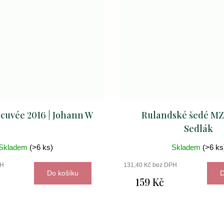
cuvée 2016 | Johann W
Rulandské šedé MZV
Sedlák
Skladem
(>6 ks)
Skladem
(>6 ks
PH
131,40 Kč bez DPH
Do košíku
D
159 Kč