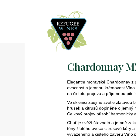
Chardonnay MZ
Elegantní moravské Chardonnay z p
ovocnost a jemnou krémovost Víno n
na čistotu projevu a příjemnou pite
Ve sklenici zaujme světle zlatavou b
hrušek a citrusů doplněné o jemný 
Celkový projev působí harmonicky 
Chuť je svěží šťavnatá a jemně zak
tóny žlutého ovoce citrusové kůry a
vyváženého a čistého závěru Víno p