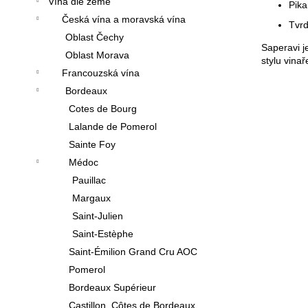
Vína dle země
Pika
Česká vína a moravská vína
Tvrd
Oblast Čechy
Saperavi je
Oblast Morava
stylu vinař
Francouzská vína
Bordeaux
Cotes de Bourg
Lalande de Pomerol
Sainte Foy
Médoc
Pauillac
Margaux
Saint-Julien
Saint-Estèphe
Saint-Émilion Grand Cru AOC
Pomerol
Bordeaux Supérieur
Castillon, Côtes de Bordeaux