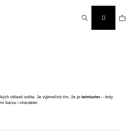
Hledat
Náku
Přihlášení
koší
ských oblastí světa. Je výjimečná tím, že je
teinturier
– tedy
ní barvu i charakter.