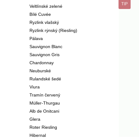
TIP
Veltlínské zelené
Bílé Cuvée
Ryzlink vlašský
Ryzlink rýnský (Riesling)
Pálava
Sauvignon Blanc
Sauvignon Gris
Chardonnay
Neuburské
Rulandské šedé
Viura
Tramín červený
Müller-Thurgau
Alb de Onitcani
Glera
Roter Riesling
Hibernal