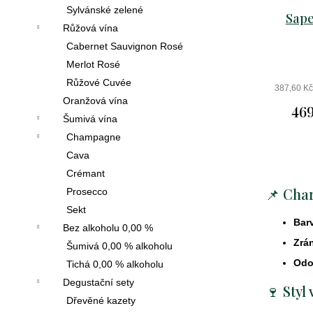
Sylvánské zelené
Sape
Růžová vína
Cabernet Sauvignon Rosé
Merlot Rosé
Růžové Cuvée
387,60 K
Oranžová vína
469
Šumivá vína
Champagne
Cava
Crémant
📌 Char
Prosecco
Sekt
Bar
Bez alkoholu 0,00 %
Zrán
Šumivá 0,00 % alkoholu
Odo
Tichá 0,00 % alkoholu
Degustační sety
🍷 Styl 
Dřevěné kazety