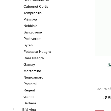
Svatovavřinecké
369
Cabernet Cortis
Kč
Tempranillo
bio
Primitivo
cava
Nebbiolo
vita
Následující
Sangiovese
vivet
brut
Petit verdot
Syrah
269
Feteasca Neagra
Kč
Rara Neagra
primitivo
S
Gamay
di
Marzemino
manduria
Negroamaro
stilio
doc
Pastoral
2023
329,75 K
Regent
449
399
vranec
Kč
Barbera
Bílá vína