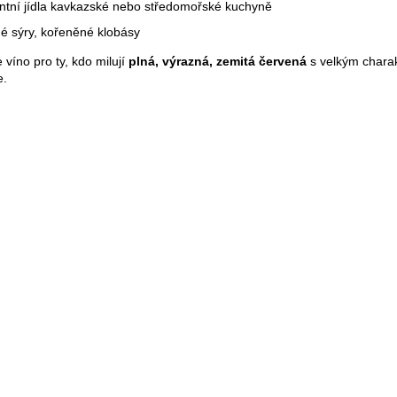
ntní jídla kavkazské nebo středomořské kuchyně
é sýry, kořeněné klobásy
 víno pro ty, kdo milují
plná, výrazná, zemitá červená
s velkým charakt
e.