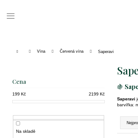
K
o
Zpět
Zpět
š
do
do
í
C
obchodu
obchodu
k
o
Domů
Vína
Červená vína
Saperavi
p
P
o
Sape
o
t
s
Cena
ř
🍇
Sape
t
e
199
Kč
2199
Kč
r
Saperavi
j
b
barvířka:
a
u
Ř
n
Nejpr
j
a
n
Na skladě