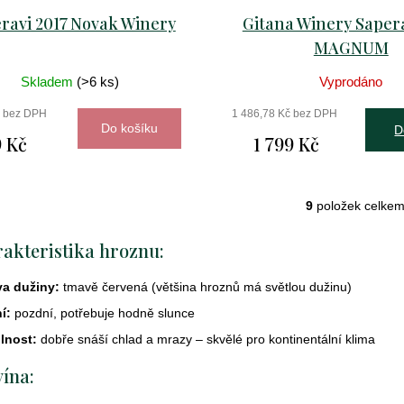
ravi 2017 Novak Winery
Gitana Winery Sapera
MAGNUM
Skladem
(>6 ks)
Vyprodáno
č bez DPH
1 486,78 Kč bez DPH
Do košíku
D
 Kč
1 799 Kč
9
položek celke
O
v
akteristika hroznu:
l
á
va dužiny:
tmavě červená (většina hroznů má světlou dužinu)
d
a
í:
pozdní, potřebuje hodně slunce
c
lnost:
dobře snáší chlad a mrazy – skvělé pro kontinentální klima
í
p
vína:
r