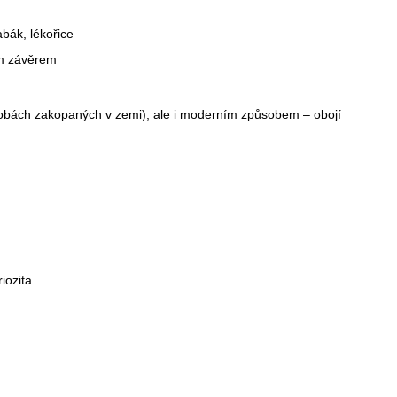
abák, lékořice
ým závěrem
obách zakopaných v zemi), ale i moderním způsobem – obojí
iozita