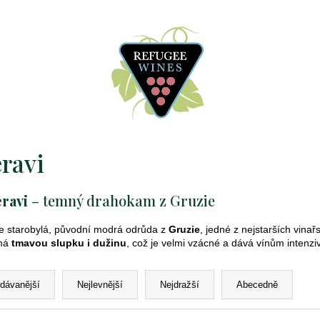
ravi
ravi
– temný drahokam z Gruzie
e starobylá, původní modrá odrůda z
Gruzie
, jedné z nejstarších vinař
 má
tmavou slupku i dužinu
, což je velmi vzácné a dává vínům intenziv
odávanější
Nejlevnější
Nejdražší
Abecedně