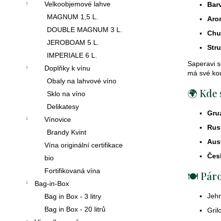
Velkoobjemové lahve
Bar
MAGNUM 1,5 L.
Aro
DOUBLE MAGNUM 3 L.
Chu
JEROBOAM 5 L.
Stru
IMPERIALE 6 L.
Saperavi s
Doplňky k vínu
má své kou
Obaly na lahvové víno
🌍 Kde 
Sklo na víno
Delikatesy
Gru
Vínovice
Rus
Brandy Kvint
Aust
Vína originální certifikace
Čes
bio
Fortifikovaná vína
🍽 Páro
Bag-in-Box
Jehn
Bag in Box - 3 litry
Bag in Box - 20 litrů
Gril