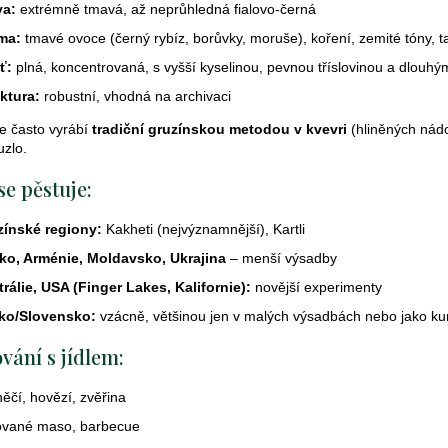
v
va:
extrémně tmavá, až neprůhledná fialovo-černá
k
ma:
tmavé ovoce (černý rybíz, borůvky, moruše), koření, zemité tóny, t
y
ť:
plná, koncentrovaná, s vyšší kyselinou, pevnou tříslovinou a dlouh
v
ý
ktura:
robustní, vhodná na archivaci
p
e často vyrábí
tradiční gruzínskou metodou v kvevri
(hliněných nád
i
zlo.
s
u
se pěstuje:
zínské regiony:
Kakheti (nejvýznamnější), Kartli
ko, Arménie, Moldavsko, Ukrajina
– menší výsadby
rálie, USA (Finger Lakes, Kalifornie):
novější experimenty
ko/Slovensko:
vzácně, většinou jen v malých výsadbách nebo jako kur
vání s jídlem:
ěčí, hovězí, zvěřina
ované maso, barbecue