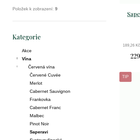
D
Položek k zobrazení:
9
o
Sape
p
o
Přeskočit
r
Kategorie
kategorie
u
č
189,26 K
Akce
u
229
Vína
j
e
Červená vína
m
Červené Cuvée
TIP
e
Merlot
Cabernet Sauvignon
Frankovka
crémant
Cabernet Franc
de
Malbec
loire
Pinot Noir
brut
Saperavi
excellence