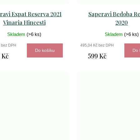
ravi Expat Reserva 2021
Saperavi Bedoba R
Vinaria Hincesti
2020
Skladem
(>6 ks)
Skladem
(>6 ks)
č bez DPH
495,04 Kč bez DPH
Do košíku
Do 
 Kč
599 Kč