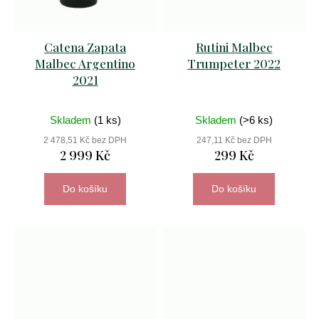
šumivých
vín
1
Catena Zapata
Rutini Malbec
999
Malbec Argentino
Trumpeter 2022
Kč
2021
Původně:
2
094
Skladem
(1 ks)
Skladem
(>6 ks)
Kč
2 478,51 Kč bez DPH
247,11 Kč bez DPH
2 999 Kč
299 Kč
Do košíku
Do košíku