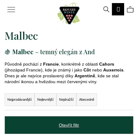
K
Hledat
Ná
Přihlá
o
Zpět
Zpět
š
Malbec
ko
í
k
🍇
Malbec
– temný elegán z And
C
o
Původně pochází z
Francie
, konkrétně z oblasti
Cahors
(jihozápad Francie), kde je známý i jako
Côt
nebo
Auxerrois
.
p
Dnes je ale nejvíce proslavený díky
Argentině
, kde se stal
národní ikonou a hvězdou mezi červenými víny.
o
t
Ř
Nejprodávanější
Nejlevnější
Nejdražší
Abecedně
ř
a
e
z
b
Otevřít filtr
e
u