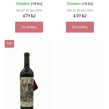
Skladem
(>6 ks)
Skladem
(>6 ks)
395,87 Kč bez DPH
362,81 Kč bez DPH
479 Kč
439 Kč
D
o
p
Do košíku
Do košíku
o
r
u
TIP
č
u
j
e
m
e
degustační
set:
letem
světem