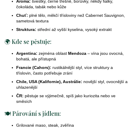
k
Aroma:
švestky, černé třešně, borůvky, někdy fialky,
čokoláda, tabák nebo kůže
y
v
Chuť:
plné tělo, měkčí třísloviny než Cabernet Sauvignon,
ý
sametová textura
p
Struktura:
střední až vyšší kyselina, vysoký extrakt
i
s
🌍 Kde se pěstuje:
u
Argentina:
zejména oblast
Mendoza
– vína jsou ovocná,
bohatá, ale přístupná
Francie (Cahors):
rustikálnější styl, více struktury a
tříslovin, často potřebuje zrání
Chile, USA (Kalifornie), Austrálie:
novější styl, ovocnější a
uhlazenější
ČR:
pěstuje se výjimečně, spíš jako kuriozita nebo ve
směsích
🍽 Párování s jídlem:
Grilované maso, steak, zvěřina