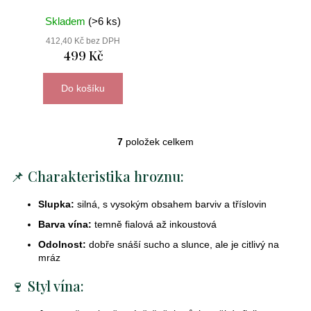
Skladem
(>6 ks)
412,40 Kč bez DPH
499 Kč
Do košíku
7
položek celkem
O
v
📌 Charakteristika hroznu:
l
á
Slupka:
silná, s vysokým obsahem barviv a tříslovin
d
a
Barva vína:
temně fialová až inkoustová
c
Odolnost:
dobře snáší sucho a slunce, ale je citlivý na
í
mráz
p
🍷 Styl vína:
r
v