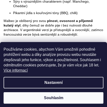
Sýry s výraznějším charakterem (např. Manchego,
Cheddar)
Pikantní jídla s kouřovými tóny (BBQ, chilli)
Malbec je oblíbený pro svou
plnost, ovocnost a příjemně
kulatý styl
, díky čemuž se dobře pije i bez nutnosti dlouhé
archivace. V argentinské verzi je přístupnější a ovocnější, zatímco
francouzská verze bývá serióznější a robustnější.
Používáme cookies, abychom Vám umožnili pohodlné
prohlížení webu a díky analýze provozu webu neustále
zlepšovali jeho funkce, výkon a použitelnost. Souhlasem i
odmítnutím cookies potvrzujete, že je vám více jak 18 let.
Více informací
Z
Nastavení
á
Vytvořil Shoptet
5% sleva pro
registrované zákazníky
? Máme ji pro vás
Copyright 2026
refugeewines.cz
. Všechna práva vyhrazena.
p
připravenou! Týká se všech našich vín a balíčků v ceně do 700
Souhlasím
Upravit nastavení cookies
Kč.
a