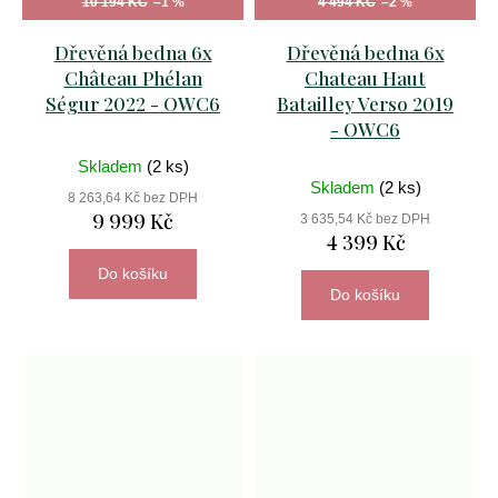
10 194 KČ
–1 %
4 494 KČ
–2 %
Dřevěná bedna 6x
Dřevěná bedna 6x
Château Phélan
Chateau Haut
Ségur 2022 - OWC6
Batailley Verso 2019
- OWC6
Skladem
(2 ks)
Skladem
(2 ks)
8 263,64 Kč bez DPH
9 999 Kč
3 635,54 Kč bez DPH
4 399 Kč
Do košíku
Do košíku