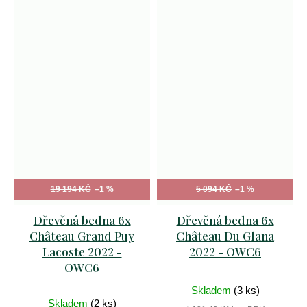
19 194 KČ
–1 %
5 094 KČ
–1 %
Dřevěná bedna 6x
Dřevěná bedna 6x
Château Grand Puy
Château Du Glana
Lacoste 2022 -
2022 - OWC6
OWC6
Skladem
(3 ks)
Skladem
(2 ks)