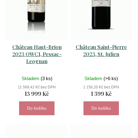
r
k
o
t
D
d
ů
o
u
p
o
k
Château Haut-Brion
Château Saint-Pierre
r
t
2023 OWC1, Pessac-
2023, St. Julien
u
č
Leognan
ů
u
j
Skladem
(3 ks)
Skladem
(>6 ks)
e
m
11 569,42 Kč bez DPH
1 156,20 Kč bez DPH
13 999 Kč
1 399 Kč
e
Do košíku
Do košíku
primitivo
di
manduria
stilio