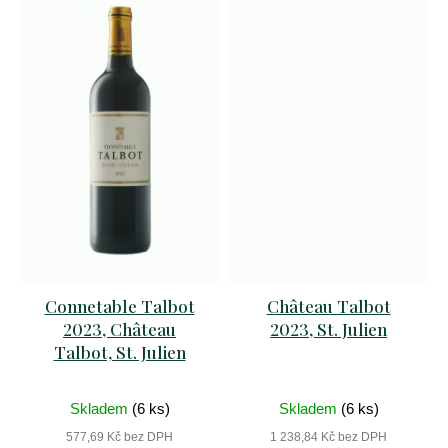
doc
2023
449
Kč
Connetable Talbot
Château Talbot
2023, Château
2023, St. Julien
Talbot, St. Julien
Skladem
(6 ks)
Skladem
(6 ks)
577,69 Kč bez DPH
1 238,84 Kč bez DPH