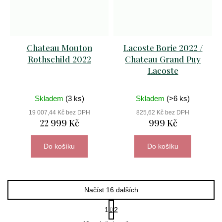
Chateau Mouton
Lacoste Borie 2022 /
Rothschild 2022
Chateau Grand Puy
Lacoste
Skladem
(3 ks)
Skladem
(>6 ks)
19 007,44 Kč bez DPH
825,62 Kč bez DPH
22 999 Kč
999 Kč
Do košíku
Do košíku
Načíst 16 dalších
S
1
2
t
O