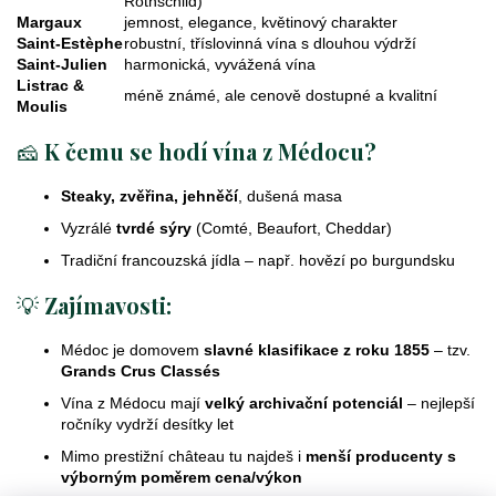
Rothschild)
Margaux
jemnost, elegance, květinový charakter
Saint-Estèphe
robustní, tříslovinná vína s dlouhou výdrží
Saint-Julien
harmonická, vyvážená vína
Listrac &
méně známé, ale cenově dostupné a kvalitní
Moulis
🧀
K čemu se hodí vína z Médocu?
Steaky, zvěřina, jehněčí
, dušená masa
Vyzrálé
tvrdé sýry
(Comté, Beaufort, Cheddar)
Tradiční francouzská jídla – např. hovězí po burgundsku
💡
Zajímavosti:
Médoc je domovem
slavné klasifikace z roku 1855
– tzv.
Grands Crus Classés
Vína z Médocu mají
velký archivační potenciál
– nejlepší
ročníky vydrží desítky let
Mimo prestižní château tu najdeš i
menší producenty s
výborným poměrem cena/výkon