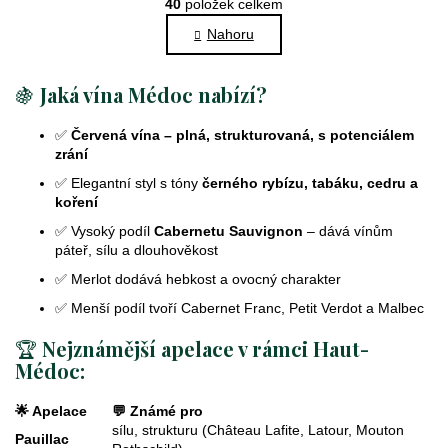
r
40
položek celkem
v
á
l
Nahoru
n
k
á
o
d
🍇
Jaká vína Médoc nabízí?
v
a
á
c
n
✅
Červená vína – plná, strukturovaná, s potenciálem
í
í
zrání
p
✅ Elegantní styl s tóny
černého rybízu, tabáku, cedru a
r
koření
v
k
✅ Vysoký podíl
Cabernetu Sauvignon
– dává vínům
páteř, sílu a dlouhověkost
y
v
✅ Merlot dodává hebkost a ovocný charakter
ý
✅ Menší podíl tvoří Cabernet Franc, Petit Verdot a Malbec
p
i
🏆
Nejznámější apelace v rámci Haut-
s
Médoc:
u
🌟 Apelace
💬 Známé pro
sílu, strukturu (Château Lafite, Latour, Mouton
Pauillac