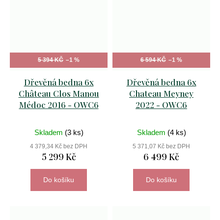
5 394 KČ
–1 %
6 594 KČ
–1 %
Dřevěná bedna 6x
Dřevěná bedna 6x
Château Clos Manou
Chateau Meyney
Médoc 2016 - OWC6
2022 - OWC6
Skladem
(3 ks)
Skladem
(4 ks)
4 379,34 Kč bez DPH
5 371,07 Kč bez DPH
5 299 Kč
6 499 Kč
Do košíku
Do košíku