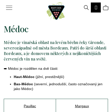
K
Hledat
Ná
Přihlá
o
Zpět
Zpět
š
Médoc
ko
í
k
Médoc je vinařská oblast na levém břehu řeky Gironde,
C
severozápadně od města Bordeaux. Patří do širší oblasti
o
Bordeaux, a je domovem některých z nejikoničtějších
červených vín na světě.
p
o
➡️ Médoc je rozdělen na dvě části:
t
Haut-Médoc
(jižní, prestižnější)
ř
Bas-Médoc
(severní, jednodušší, často označovaný jen
jako Médoc)
e
b
Pauillac
Margaux
u