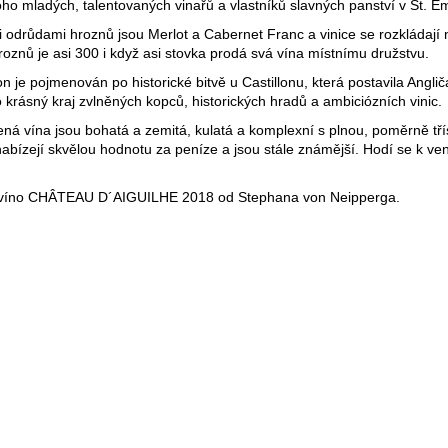
ho mladých, talentovaných vinařů a vlastníků slavných panství v St. Em
 odrůdami hroznů jsou Merlot a Cabernet Franc a vinice se rozkládají 
hroznů je asi 300 i když asi stovka prodá svá vína místnímu družstvu.
on je pojmenován po historické bitvě u Castillonu, která postavila Angli
to krásný kraj zvlněných kopců, historických hradů a ambiciózních vinic.
ná vína jsou bohatá a zemitá, kulatá a komplexní s plnou, poměrně třís
nabízejí skvělou hodnotu za peníze a jsou stále známější. Hodí se k v
víno
CHÂTEAU D´AIGUILHE 2018 od
Stephana von Neipperga.