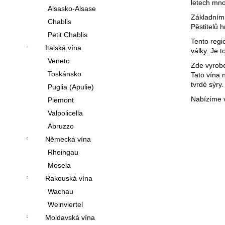
letech mno
Alsasko-Alsase
Základními
Chablis
Pěstitelů 
Petit Chablis
Tento regi
Italská vína
války. Je 
Veneto
Zde vyrobe
Toskánsko
Tato vína 
tvrdé sýry.
Puglia (Apulie)
Nabízíme 
Piemont
Valpolicella
Abruzzo
Německá vína
Rheingau
Mosela
Rakouská vína
Wachau
Weinviertel
Moldavská vína