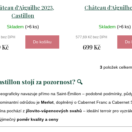
teau d'Aiguilhe 2023,
Château d'Aiguilhe
Castillon
Skladem
(>6 ks)
Skladem
(>6 ks)
č bez DPH
577,69 Kč bez DPH
Do košíku
Do 
 Kč
699 Kč
3
položek celke
O
v
stillon stojí za pozornost? 🔍
l
á
eograficky navazuje přímo na Saint-Émilion – podobné podmínky, půdy
d
a
ominantní odrůdou je
Merlot
, doplněný o Cabernet Franc a Cabernet
c
ína pochází z
jílovito-vápencových svahů
– ideální terroir pro vyzrál
í
Výjimečný
poměr kvality a ceny
p
r