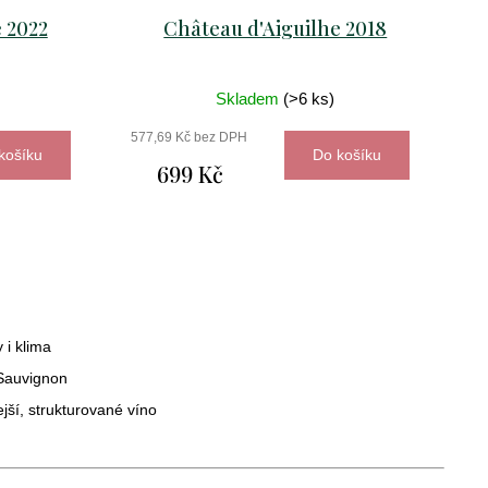
 2022
Château d'Aiguilhe 2018
Skladem
(>6 ks)
577,69 Kč bez DPH
košíku
Do košíku
699 Kč
m
 i klima
 Sauvignon
ejší, strukturované víno