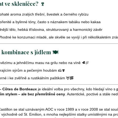
v
t ve skleničce? 🍷
k
y
ohaté aroma zralých třešní, švestek a černého rybízu
v
ořenité a bylinné tóny, často s náznakem tabáku nebo kakaa
ý
lnější tělo, hebká tříslovina, strukturovaný a harmonický závěr
p
i
Vhodné ke konzumaci mladé, ale skvěle se vyvíjí i při několikaletém zrá
s
u
 kombinace s jídlem 🍽️
vězímu a jehněčímu masu na grilu nebo na víně 🥩🍖
zrajícím sýrům a pečeným houbám 🧀🍄
rné i ke zvěřině a rustikálním paštikám 🦌🥓
 – Côtes de Bordeaux
je ideální volba pro všechny, kdo hledají víno s
ím stylem – ale bez přemrštěné ceny
. Autentické, poctivé a stále n
astillon se stal uznávaným AOC v roce 1989 a v roce 2008 se stal souč
 východně od St. Emilion, s mnoha nejlepšími statky umístěnými na prod