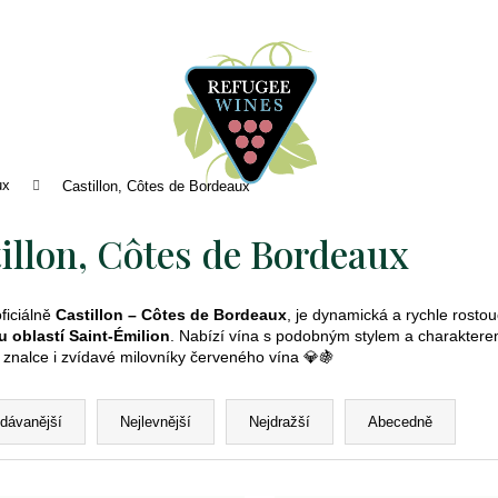
ux
Castillon, Côtes de Bordeaux
illon, Côtes de Bordeaux
oficiálně
Castillon – Côtes de Bordeaux
, je dynamická a rychle rost
u oblastí Saint-Émilion
. Nabízí vína s podobným stylem a charaktere
 znalce i zvídavé milovníky červeného vína 💎🍇
odávanější
Nejlevnější
Nejdražší
Abecedně