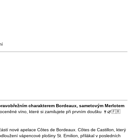
ní
pravobřežním charakterem Bordeaux, sametovým Merlotem
edoceněné víno, které si zamilujete při prvním doušku 🍷🌿🇫🇷
ástí nové apelace Côtes de Bordeaux. Côtes de Castillon, který
loužení vápencové plošiny St. Emilion, přilákal v posledních