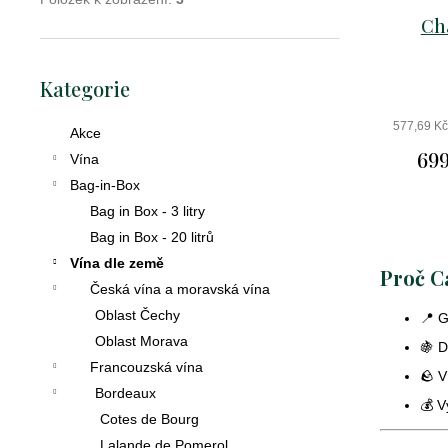
D
Châ
o
p
Přeskočit
o
Kategorie
kategorie
r
u
577,69 K
Akce
č
699
Vína
u
Bag-in-Box
j
e
Bag in Box - 3 litry
m
Bag in Box - 20 litrů
e
Vína dle země
Proč Ca
Česká vína a moravská vína
Oblast Čechy
📍 G
crémant
Oblast Morava
🍇 D
de
Francouzská vína
🪨 V
loire
Bordeaux
brut
💰 
Cotes de Bourg
excellence
Lalande de Pomerol