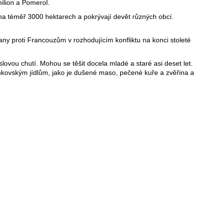
ilion a Pomerol.
na téměř 3000 hektarech a pokrývají devět různých obcí.
čany proti Francouzům v rozhodujícím konfliktu na konci stoleté
lovou chutí. Mohou se těšit docela mladé a staré asi deset let.
enkovským jídlům, jako je dušené maso, pečené kuře a zvěřina a