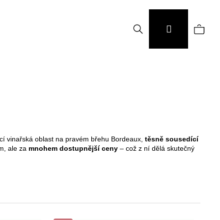
Hledat
Náku
Přihlášení
koší
oucí vinařská oblast na pravém břehu Bordeaux,
těsně sousedící
m, ale za
mnohem dostupnější ceny
– což z ní dělá skutečný