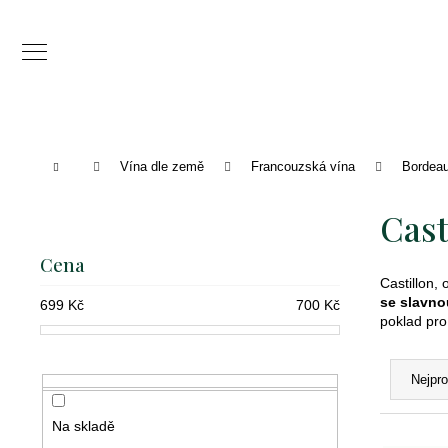
K
o
Zpět
Zpět
š
do
do
í
C
obchodu
obchodu
k
o
Domů
Vína dle země
Francouzská vína
Bordea
p
P
o
Cast
o
t
s
Cena
ř
Castillon, 
t
se slavno
e
699
Kč
700
Kč
r
poklad pro
b
a
Ř
u
Nejpr
n
a
j
n
z
Na skladě