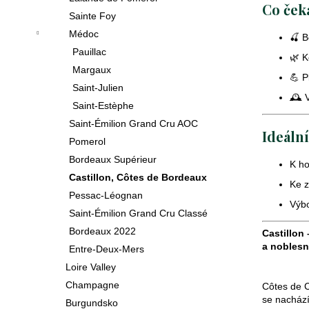
369
Co čeka
Sainte Foy
Kč
Médoc
🍒 B
bio
Pauillac
🌿 K
cava
Margaux
💪 P
vita
Následující
Saint-Julien
vivet
🕰️ 
Saint-Estèphe
brut
Saint-Émilion Grand Cru AOC
269
Ideální
Pomerol
Kč
Bordeaux Supérieur
K ho
primitivo
Castillon, Côtes de Bordeaux
Ke 
di
Pessac-Léognan
manduria
Výbo
Saint-Émilion Grand Cru Classé
stilio
Bordeaux 2022
doc
Castillon
a noblesn
2023
Entre‑Deux‑Mers
449
Loire Valley
Kč
Champagne
Côtes de C
se nachází
Burgundsko